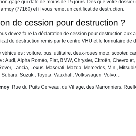
 de non-gage qui date de moins de 15 jours. Dès que votre dossier
rmoy (77160) et il vous remet un certificat de destruction.
ion de cession pour destruction ?
vous devez faire la déclaration de cession pour destruction aux a
ficat de destruction remis par le centre VHU et le formulaire de 
véhicules : voiture, bus, utilitaire, deux-roues moto, scooter, 
: Audi, Alpha Roméo, Fiat, BMW, Chrysler, Citroën, Chevrolet, Da
over, Lancia, Lexus, Maserati, Mazda, Mercedes, Mini, Mitsubis
, Subaru, Suzuki, Toyota, Vauxhall, Volkswagen, Volvo…
rmoy
: Rue du Puits Cerveau, du Village, des Marronniers, Rue