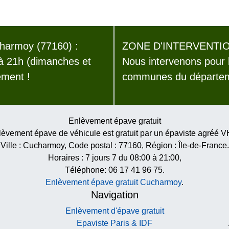
harmoy (77160) :
ZONE D'INTERVENTIO
 à 21h (dimanches et
Nous intervenons pour 
ement !
communes du départeme
Enlèvement épave gratuit
èvement épave de véhicule est gratuit par un épaviste agréé 
Ville :
Cucharmoy
, Code postal :
77160
, Région :
Île-de-France
.
Horaires :
7 jours 7 du 08:00 à 21:00
,
Téléphone: 06 17 41 96 75.
Enlèvement épave gratuit Cucharmoy
.
Navigation
Enlèvement d'épave gratuit
Epaviste Paris & IDF