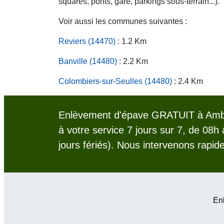
squares, ponts, gare, parkings sous-terrain...).
Voir aussi les communes suivantes :
Reviers (14470)
: 1.2 Km
Banville (14480)
: 2.2 Km
Colombiers-sur-Seulles (14480)
: 2.4 Km
Enlèvement d'épave GRATUIT à Ambl
à votre service 7 jours sur 7, de 08h
jours fériés). Nous intervenons rapid
Enl