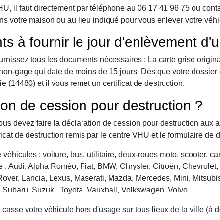
 il faut directement par téléphone au 06 17 41 96 75 ou contact 
ns votre maison ou au lieu indiqué pour vous enlever votre véhi
ts à fournir le jour d'enlèvement d'
urnissez tous les documents nécessaires : La carte grise origina
 de non-gage qui date de moins de 15 jours. Dès que votre dossier
 (14480) et il vous remet un certificat de destruction.
ion de cession pour destruction ?
vous devez faire la déclaration de cession pour destruction aux a
ficat de destruction remis par le centre VHU et le formulaire de 
véhicules : voiture, bus, utilitaire, deux-roues moto, scooter, 
: Audi, Alpha Roméo, Fiat, BMW, Chrysler, Citroën, Chevrolet, Da
over, Lancia, Lexus, Maserati, Mazda, Mercedes, Mini, Mitsubis
, Subaru, Suzuki, Toyota, Vauxhall, Volkswagen, Volvo…
asse votre véhicule hors d'usage sur tous lieux de la ville (à 