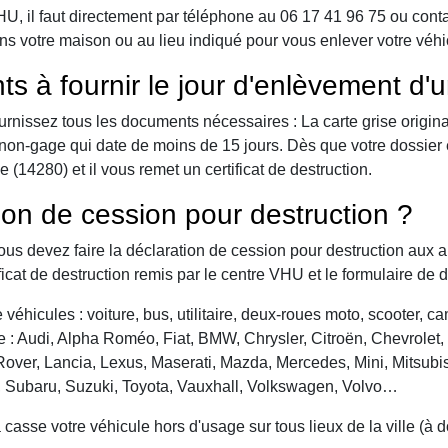
 il faut directement par téléphone au 06 17 41 96 75 ou contact 
ns votre maison ou au lieu indiqué pour vous enlever votre véhi
ts à fournir le jour d'enlèvement d'
urnissez tous les documents nécessaires : La carte grise origina
 de non-gage qui date de moins de 15 jours. Dès que votre dossier
(14280) et il vous remet un certificat de destruction.
ion de cession pour destruction ?
vous devez faire la déclaration de cession pour destruction aux a
ficat de destruction remis par le centre VHU et le formulaire de 
véhicules : voiture, bus, utilitaire, deux-roues moto, scooter, 
: Audi, Alpha Roméo, Fiat, BMW, Chrysler, Citroën, Chevrolet, Da
over, Lancia, Lexus, Maserati, Mazda, Mercedes, Mini, Mitsubis
, Subaru, Suzuki, Toyota, Vauxhall, Volkswagen, Volvo…
asse votre véhicule hors d'usage sur tous lieux de la ville (à 