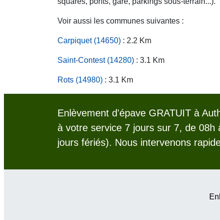
squares, ponts, gare, parkings sous-terrain...).
Voir aussi les communes suivantes :
Carpiquet (14650)
: 2.2 Km
Saint-Contest (14280)
: 3.1 Km
Rots (14980)
: 3.1 Km
Enlèvement d'épave GRATUIT à Authi
à votre service 7 jours sur 7, de 08h
jours fériés). Nous intervenons rapid
Enl