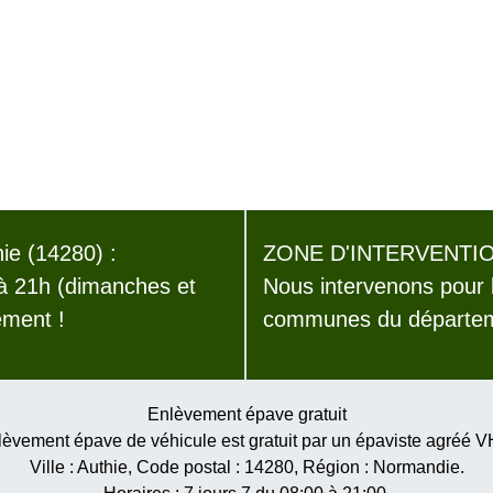
e (14280) :
ZONE D'INTERVENTIO
 à 21h (dimanches et
Nous intervenons pour 
ement !
communes du départem
Enlèvement épave gratuit
èvement épave de véhicule est gratuit par un épaviste agréé 
Ville :
Authie
, Code postal :
14280
, Région :
Normandie
.