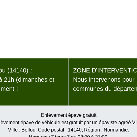
u (14140) :
ZONE D'INTERVENTIO
 à 21h (dimanches et
Nous intervenons pour 
ement !
communes du départem
Enlèvement épave gratuit
èvement épave de véhicule est gratuit par un épaviste agréé 
Ville :
Bellou
, Code postal :
14140
, Région :
Normandie
.