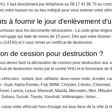
 il faut directement par téléphone au 06 17 41 96 75 ou contact 
ns votre maison ou au lieu indiqué pour vous enlever votre véhi
ts à fournir le jour d'enlèvement d'
urnissez tous les documents nécessaires : La carte grise origina
 de non-gage qui date de moins de 15 jours. Dès que votre dossier
 (14140) et il vous remet un certificat de destruction.
ion de cession pour destruction ?
vous devez faire la déclaration de cession pour destruction aux a
ficat de destruction remis par le centre VHU et le formulaire de 
véhicules : voiture, bus, utilitaire, deux-roues moto, scooter, 
: Audi, Alpha Roméo, Fiat, BMW, Chrysler, Citroën, Chevrolet, Da
over, Lancia, Lexus, Maserati, Mazda, Mercedes, Mini, Mitsubis
, Subaru, Suzuki, Toyota, Vauxhall, Volkswagen, Volvo…
asse votre véhicule hors d'usage sur tous lieux de la ville (à 