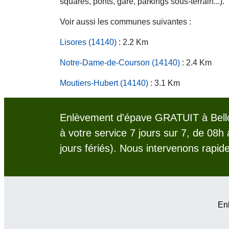
squares, ponts, gare, parkings sous-terrain...).
Voir aussi les communes suivantes :
Lisores (14140)
: 2.2 Km
Notre-Dame-de-Courson (14140)
: 2.4 Km
Moutiers-Hubert (14140)
: 3.1 Km
Enlèvement d'épave GRATUIT à Bello
à votre service 7 jours sur 7, de 08h
jours fériés). Nous intervenons rapid
Enl