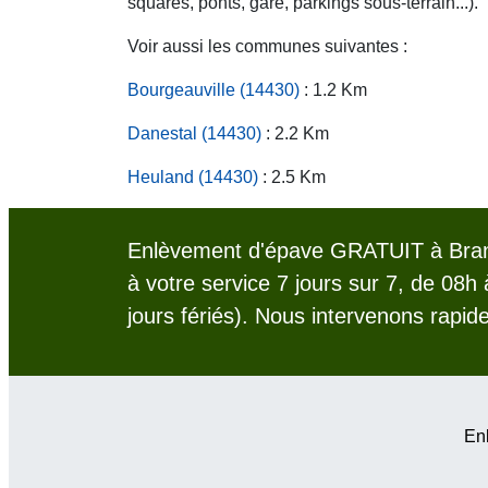
squares, ponts, gare, parkings sous-terrain...).
Voir aussi les communes suivantes :
Bourgeauville (14430)
: 1.2 Km
Danestal (14430)
: 2.2 Km
Heuland (14430)
: 2.5 Km
Enlèvement d'épave GRATUIT à Branv
à votre service 7 jours sur 7, de 08h
jours fériés). Nous intervenons rapid
Enl