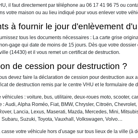
 il faut directement par téléphone au 06 17 41 96 75 ou contact 
ns votre maison ou au lieu indiqué pour vous enlever votre véhic
ts à fournir le jour d'enlèvement d'
urnissez tous les documents nécessaires : La carte grise origina
 de non-gage qui date de moins de 15 jours. Dès que votre dossier
le (14430) et il vous remet un certificat de destruction.
ion de cession pour destruction ?
vous devez faire la déclaration de cession pour destruction aux a
ficat de destruction remis par le centre VHU et le formulaire de 
véhicules : voiture, bus, utilitaire, deux-roues moto, scooter, 
: Audi, Alpha Roméo, Fiat, BMW, Chrysler, Citroën, Chevrolet, Da
over, Lancia, Lexus, Maserati, Mazda, Mercedes, Mini, Mitsubis
, Subaru, Suzuki, Toyota, Vauxhall, Volkswagen, Volvo…
asse votre véhicule hors d'usage sur tous lieux de la ville (à 