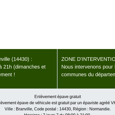
ille (14430) :
ZONE D'INTERVENTIO
 à 21h (dimanches et
Nous intervenons pour 
ement !
communes du départem
Enlèvement épave gratuit
èvement épave de véhicule est gratuit par un épaviste agréé 
Ville :
Branville
, Code postal :
14430
, Région :
Normandie
.