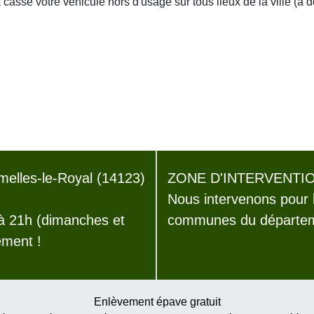
asse votre véhicule hors d'usage sur tous lieux de la ville (à 
elles-le-Royal (14123)
ZONE D'INTERVENTIO
Nous intervenons pour 
 à 21h (dimanches et
communes du départem
ement !
Enlèvement épave gratuit