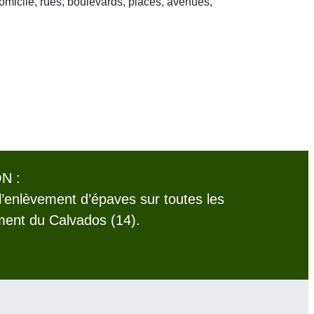
domicile, rues, boulevards, places, avenues,
N :
l’enlèvement d’épaves sur toutes les
ent du Calvados (14).