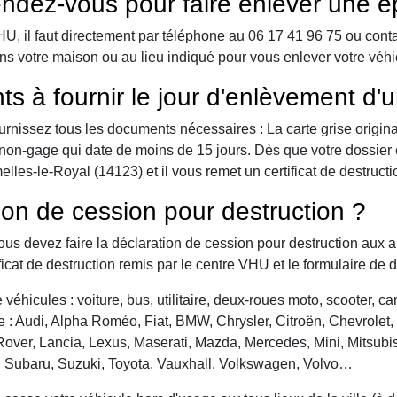
ndez-vous pour faire enlever une é
 il faut directement par téléphone au 06 17 41 96 75 ou contact 
ns votre maison ou au lieu indiqué pour vous enlever votre véh
ts à fournir le jour d'enlèvement d'
urnissez tous les documents nécessaires : La carte grise origina
 de non-gage qui date de moins de 15 jours. Dès que votre dossier
les-le-Royal (14123) et il vous remet un certificat de destructi
ion de cession pour destruction ?
vous devez faire la déclaration de cession pour destruction aux a
ficat de destruction remis par le centre VHU et le formulaire de 
véhicules : voiture, bus, utilitaire, deux-roues moto, scooter, 
: Audi, Alpha Roméo, Fiat, BMW, Chrysler, Citroën, Chevrolet, Da
over, Lancia, Lexus, Maserati, Mazda, Mercedes, Mini, Mitsubis
, Subaru, Suzuki, Toyota, Vauxhall, Volkswagen, Volvo…