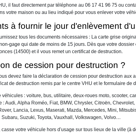
 il faut directement par téléphone au 06 17 41 96 75 ou contact 
ns votre maison ou au lieu indiqué pour vous enlever votre véh
ts à fournir le jour d'enlèvement d'
urnissez tous les documents nécessaires : La carte grise origina
 de non-gage qui date de moins de 15 jours. Dès que votre dossier
ces (14500) et il vous remet un certificat de destruction.
ion de cession pour destruction ?
vous devez faire la déclaration de cession pour destruction aux a
ficat de destruction remis par le centre VHU et le formulaire de 
véhicules : voiture, bus, utilitaire, deux-roues moto, scooter, 
: Audi, Alpha Roméo, Fiat, BMW, Chrysler, Citroën, Chevrolet, Da
over, Lancia, Lexus, Maserati, Mazda, Mercedes, Mini, Mitsubis
, Subaru, Suzuki, Toyota, Vauxhall, Volkswagen, Volvo…
asse votre véhicule hors d'usage sur tous lieux de la ville (à 