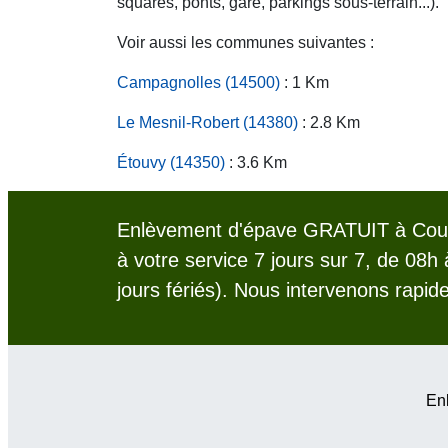
squares, ponts, gare, parkings sous-terrain...).
Voir aussi les communes suivantes :
Campagnolles (14500)
: 1 Km
Le Mesnil-Robert (14380)
: 2.8 Km
Étouvy (14350)
: 3.6 Km
Enlèvement d'épave GRATUIT à Coul
à votre service 7 jours sur 7, de 08h
jours fériés). Nous intervenons rapid
Enl