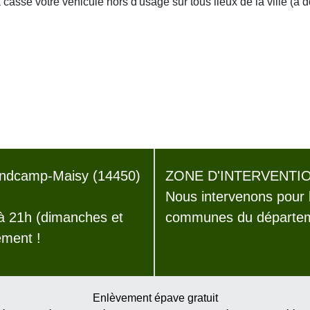
asse votre véhicule hors d'usage sur tous lieux de la ville (à 
ndcamp-Maisy (14450)
ZONE D'INTERVENTIO
Nous intervenons pour 
 à 21h (dimanches et
communes du départem
ement !
Enlèvement épave gratuit