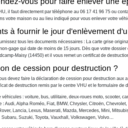
ndez-vous pour faire enlever une é
 il faut directement par téléphone au 06 17 41 96 75 ou contact 
ans votre maison ou au lieu indiqué pour vous enlever votre vé
ts à fournir le jour d'enlèvement d'
urnissez tous les documents nécessaires : La carte grise origina
 de non-gage qui date de moins de 15 jours. Dès que votre dossier
camp-Maisy (14450) et il vous remet un certificat de destructio
ion de cession pour destruction ?
vous devez faire la déclaration de cession pour destruction aux a
ficat de destruction remis par le centre VHU et le formulaire de 
véhicules : voiture, bus, utilitaire, deux-roues moto, scooter, 
: Audi, Alpha Roméo, Fiat, BMW, Chrysler, Citroën, Chevrolet, Da
over, Lancia, Lexus, Maserati, Mazda, Mercedes, Mini, Mitsubis
, Subaru, Suzuki, Toyota, Vauxhall, Volkswagen, Volvo…