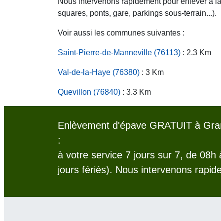
Nous intervenons rapidement pour enlever à la c
squares, ponts, gare, parkings sous-terrain...).
Voir aussi les communes suivantes :
Saint-Pierre-de-Manneville (76113)
: 2.3 Km
Val-de-la-Haye (76380)
: 3 Km
Quevillon (76840)
: 3.3 Km
Enlèvement d'épave GRATUIT à Gra
:
à votre service 7 jours sur 7, de 08h
jours fériés). Nous intervenons rapid