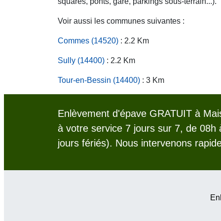
squares, ponts, gare, parkings sous-terrain...).
Voir aussi les communes suivantes :
Commes (14520)
: 2.2 Km
Sully (14400)
: 2.2 Km
Tour-en-Bessin (14400)
: 3 Km
Enlèvement d'épave GRATUIT à Mais
à votre service 7 jours sur 7, de 08h
jours fériés). Nous intervenons rapid
Enl