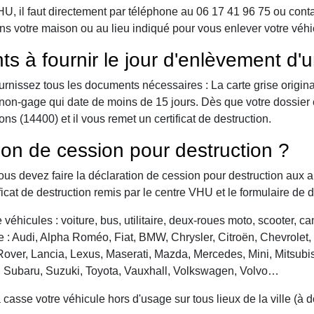
 il faut directement par téléphone au 06 17 41 96 75 ou contact 
ns votre maison ou au lieu indiqué pour vous enlever votre véh
ts à fournir le jour d'enlèvement d'
urnissez tous les documents nécessaires : La carte grise origina
 de non-gage qui date de moins de 15 jours. Dès que votre dossier
s (14400) et il vous remet un certificat de destruction.
ion de cession pour destruction ?
vous devez faire la déclaration de cession pour destruction aux a
ficat de destruction remis par le centre VHU et le formulaire de 
véhicules : voiture, bus, utilitaire, deux-roues moto, scooter, 
: Audi, Alpha Roméo, Fiat, BMW, Chrysler, Citroën, Chevrolet, Da
over, Lancia, Lexus, Maserati, Mazda, Mercedes, Mini, Mitsubis
, Subaru, Suzuki, Toyota, Vauxhall, Volkswagen, Volvo…
asse votre véhicule hors d'usage sur tous lieux de la ville (à 