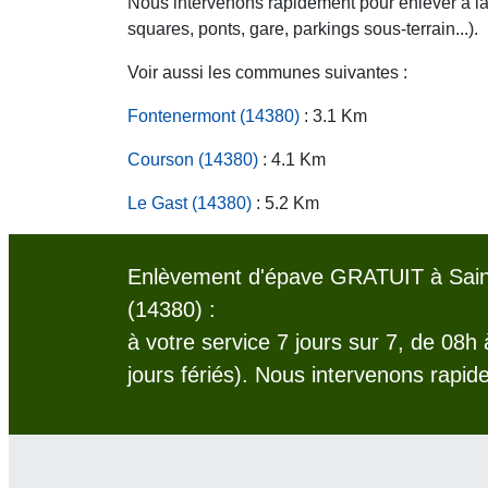
Nous intervenons rapidement pour enlever à la c
squares, ponts, gare, parkings sous-terrain...).
Voir aussi les communes suivantes :
Fontenermont (14380)
: 3.1 Km
Courson (14380)
: 4.1 Km
Le Gast (14380)
: 5.2 Km
Enlèvement d'épave GRATUIT à Sain
(14380) :
à votre service 7 jours sur 7, de 08h
jours fériés). Nous intervenons rapid