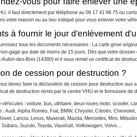
ndez-vous pour faire enlever une é
 il faut directement par téléphone au 06 17 41 96 75 ou contact 
ns votre maison ou au lieu indiqué pour vous enlever votre véh
ts à fournir le jour d'enlèvement d'
urnissez tous les documents nécessaires : La carte grise origina
 de non-gage qui date de moins de 15 jours. Dès que votre dossier
Aubin-des-Bois (14380) et il vous remet un certificat de destruc
ion de cession pour destruction ?
vous devez faire la déclaration de cession pour destruction aux a
ficat de destruction remis par le centre VHU et le formulaire de 
véhicules : voiture, bus, utilitaire, deux-roues moto, scooter, 
: Audi, Alpha Roméo, Fiat, BMW, Chrysler, Citroën, Chevrolet, Da
over, Lancia, Lexus, Maserati, Mazda, Mercedes, Mini, Mitsubis
, Subaru, Suzuki, Toyota, Vauxhall, Volkswagen, Volvo…