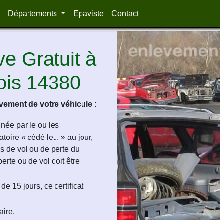
Départements
Epaviste
Contact
e Gratuit à
ois 14380
ement de votre véhicule :
ignée par le ou les
oire « cédé le... » au jour,
as de vol ou de perte du
perte ou de vol doit être
de 15 jours, ce certificat
aire.