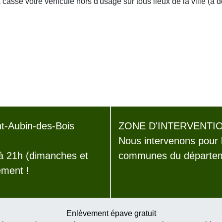
asse votre véhicule hors d'usage sur tous lieux de la ville (à 
t-Aubin-des-Bois
ZONE D'INTERVENTIO
Nous intervenons pour 
 à 21h (dimanches et
communes du départem
ement !
Enlèvement épave gratuit