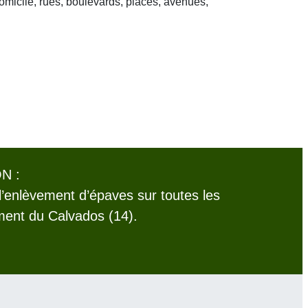
domicile, rues, boulevards, places, avenues,
N :
l’enlèvement d’épaves sur toutes les
ent du Calvados (14).