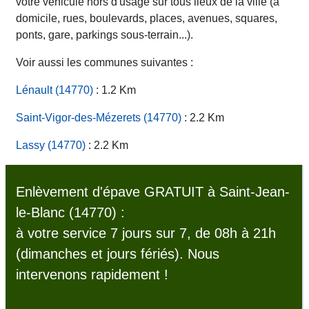
votre véhicule hors d'usage sur tous lieux de la ville (à
domicile, rues, boulevards, places, avenues, squares,
ponts, gare, parkings sous-terrain...).
Voir aussi les communes suivantes :
Lénault (14770)
: 1.2 Km
Saint-Vigor-des-Mézerets (14770)
: 2.2 Km
Lassy (14770)
: 2.2 Km
Enlèvement d'épave GRATUIT à Saint-Jean-
le-Blanc (14770) :
à votre service 7 jours sur 7, de 08h à 21h
(dimanches et jours fériés). Nous
intervenons rapidement !