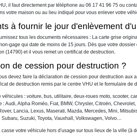
 il faut directement par téléphone au 06 17 41 96 75 ou contact 
ns votre maison ou au lieu indiqué pour vous enlever votre véhi
ts à fournir le jour d'enlèvement d'
urnissez tous les documents nécessaires : La carte grise origina
 de non-gage qui date de moins de 15 jours. Dès que votre dossier
 (14790) et il vous remet un certificat de destruction.
ion de cession pour destruction ?
vous devez faire la déclaration de cession pour destruction aux a
ficat de destruction remis par le centre VHU et le formulaire de 
véhicules : voiture, bus, utilitaire, deux-roues moto, scooter, 
: Audi, Alpha Roméo, Fiat, BMW, Chrysler, Citroën, Chevrolet, Da
over, Lancia, Lexus, Maserati, Mazda, Mercedes, Mini, Mitsubis
, Subaru, Suzuki, Toyota, Vauxhall, Volkswagen, Volvo…
asse votre véhicule hors d'usage sur tous lieux de la ville (à 