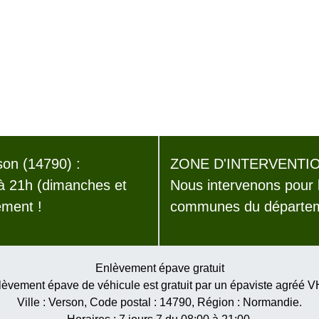
on (14790) :
ZONE D'INTERVENTIO
 à 21h (dimanches et
Nous intervenons pour 
ement !
communes du départem
Enlèvement épave gratuit
èvement épave de véhicule est gratuit par un épaviste agréé 
Ville :
Verson
, Code postal :
14790
, Région :
Normandie
.