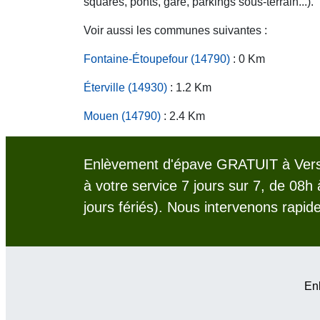
squares, ponts, gare, parkings sous-terrain...).
Voir aussi les communes suivantes :
Fontaine-Étoupefour (14790)
: 0 Km
Éterville (14930)
: 1.2 Km
Mouen (14790)
: 2.4 Km
Enlèvement d'épave GRATUIT à Vers
à votre service 7 jours sur 7, de 08h
jours fériés). Nous intervenons rapid
Enl