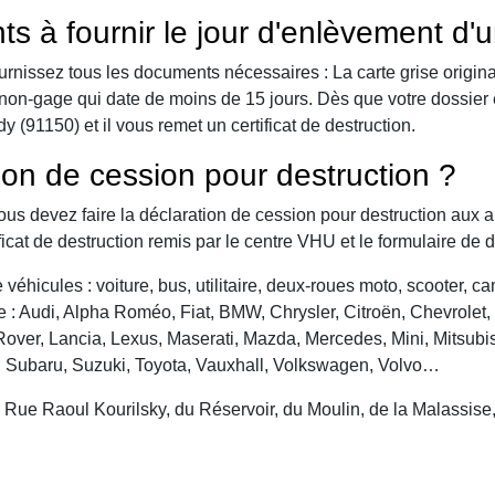
ts à fournir le jour d'enlèvement d'
urnissez tous les documents nécessaires : La carte grise origina
 de non-gage qui date de moins de 15 jours. Dès que votre dossier
 (91150) et il vous remet un certificat de destruction.
ion de cession pour destruction ?
vous devez faire la déclaration de cession pour destruction aux a
ficat de destruction remis par le centre VHU et le formulaire de 
véhicules : voiture, bus, utilitaire, deux-roues moto, scooter, 
: Audi, Alpha Roméo, Fiat, BMW, Chrysler, Citroën, Chevrolet, Da
over, Lancia, Lexus, Maserati, Mazda, Mercedes, Mini, Mitsubis
, Subaru, Suzuki, Toyota, Vauxhall, Volkswagen, Volvo…
: Rue Raoul Kourilsky, du Réservoir, du Moulin, de la Malassise