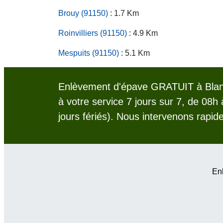
Brouy (91150)
: 1.7 Km
Roinvilliers (91150)
: 4.9 Km
Mespuits (91150)
: 5.1 Km
Enlèvement d'épave GRATUIT à Blan
à votre service 7 jours sur 7, de 08h
jours fériés). Nous intervenons rapid
Enl