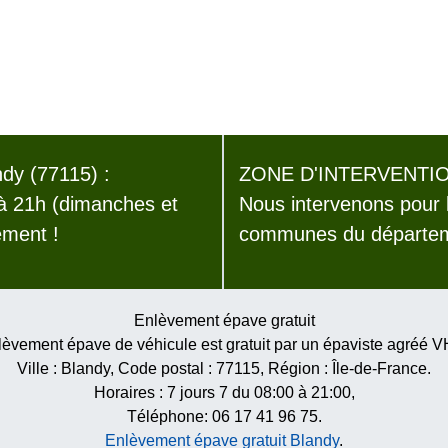
dy (77115) :
ZONE D'INTERVENTIO
 à 21h (dimanches et
Nous intervenons pour 
ement !
communes du départeme
Enlèvement épave gratuit
èvement épave de véhicule est gratuit par un épaviste agréé 
Ville :
Blandy
, Code postal :
77115
, Région :
Île-de-France
.
Horaires :
7 jours 7 du 08:00 à 21:00
,
Téléphone: 06 17 41 96 75.
Enlèvement épave gratuit Blandy
.