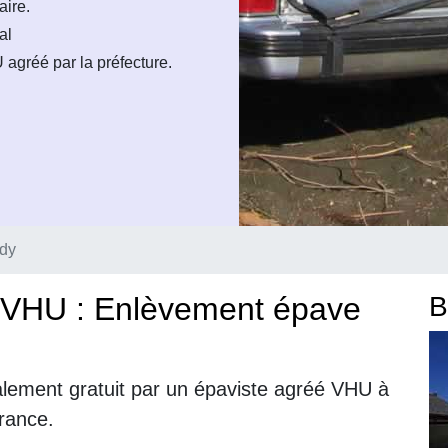
aire.
al
agréé par la préfecture.
dy
 VHU : Enlèvement épave
B
alement gratuit par un épaviste agréé VHU à
France.