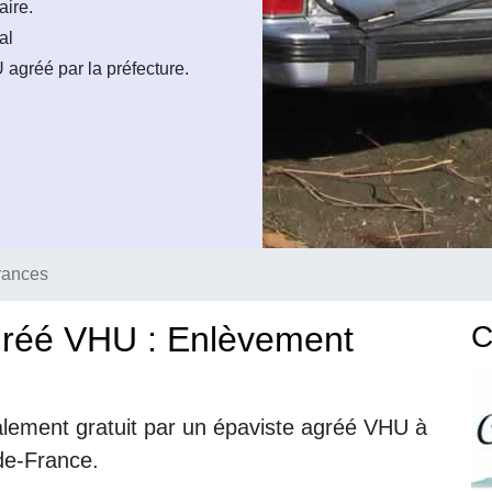
aire.
al
agréé par la préfecture.
rances
gréé VHU : Enlèvement
C
alement gratuit par un épaviste agréé VHU à
-de-France.