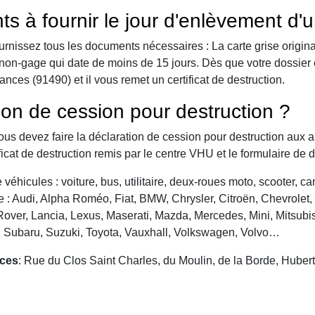
ts à fournir le jour d'enlèvement d'
urnissez tous les documents nécessaires : La carte grise origina
 de non-gage qui date de moins de 15 jours. Dès que votre dossier
ces (91490) et il vous remet un certificat de destruction.
ion de cession pour destruction ?
vous devez faire la déclaration de cession pour destruction aux a
ficat de destruction remis par le centre VHU et le formulaire de 
véhicules : voiture, bus, utilitaire, deux-roues moto, scooter, 
: Audi, Alpha Roméo, Fiat, BMW, Chrysler, Citroën, Chevrolet, Da
over, Lancia, Lexus, Maserati, Mazda, Mercedes, Mini, Mitsubis
, Subaru, Suzuki, Toyota, Vauxhall, Volkswagen, Volvo…
nces
: Rue du Clos Saint Charles, du Moulin, de la Borde, Huber