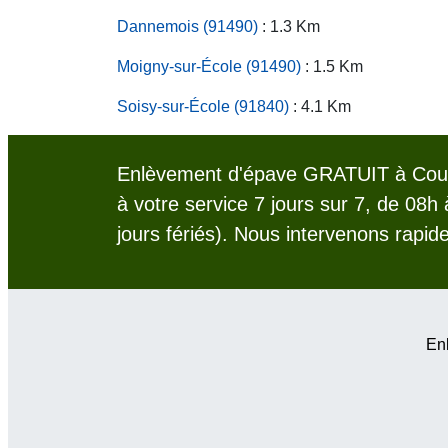
Dannemois (91490)
: 1.3 Km
Moigny-sur-École (91490)
: 1.5 Km
Soisy-sur-École (91840)
: 4.1 Km
Enlèvement d'épave GRATUIT à Cour
à votre service 7 jours sur 7, de 08h
jours fériés). Nous intervenons rapid
Enl