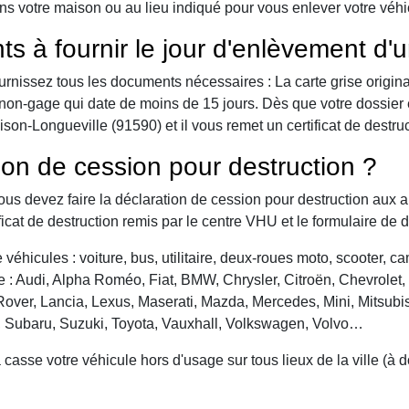
ns votre maison ou au lieu indiqué pour vous enlever votre véh
ts à fournir le jour d'enlèvement d'
urnissez tous les documents nécessaires : La carte grise origina
 de non-gage qui date de moins de 15 jours. Dès que votre dossier
on-Longueville (91590) et il vous remet un certificat de destruc
ion de cession pour destruction ?
vous devez faire la déclaration de cession pour destruction aux a
ficat de destruction remis par le centre VHU et le formulaire de 
véhicules : voiture, bus, utilitaire, deux-roues moto, scooter, 
: Audi, Alpha Roméo, Fiat, BMW, Chrysler, Citroën, Chevrolet, Da
over, Lancia, Lexus, Maserati, Mazda, Mercedes, Mini, Mitsubis
, Subaru, Suzuki, Toyota, Vauxhall, Volkswagen, Volvo…
asse votre véhicule hors d'usage sur tous lieux de la ville (à 