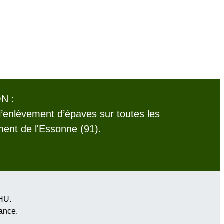
N :
l’enlèvement d’épaves sur toutes les
nt de l'Essonne (91).
VHU.
rance
.