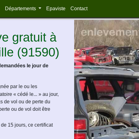
Départements
Epaviste
Contact
 gratuit à
lle (91590)
demandées le jour de
ignée par le ou les
oire « cédé le... » au jour,
as de vol ou de perte du
perte ou de vol doit être
de 15 jours, ce certificat