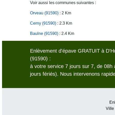
Voir aussi les communes suivantes :
Orveau (91590)
: 2 Km
Cerny (91590)
: 2.3 Km
Baulne (91590)
: 2.4 Km
Enlèvement d'épave GRATUIT à D'Hu
(91590) :
à votre service 7 jours sur 7, de 08h
jours fériés). Nous intervenons rapid
Enl
Ville