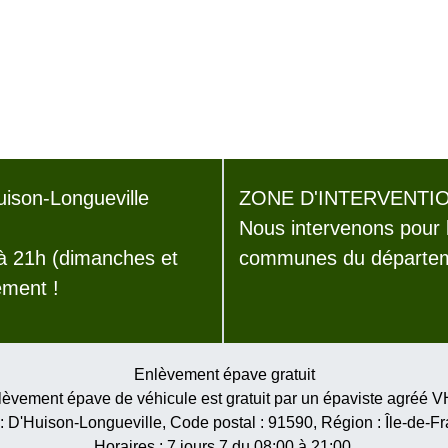
ison-Longueville
ZONE D'INTERVENTIO
Nous intervenons pour 
 à 21h (dimanches et
communes du départeme
ement !
Enlèvement épave gratuit
èvement épave de véhicule est gratuit par un épaviste agréé 
 :
D'Huison-Longueville
, Code postal :
91590
, Région :
Île-de-F
Horaires :
7 jours 7 du 08:00 à 21:00
,