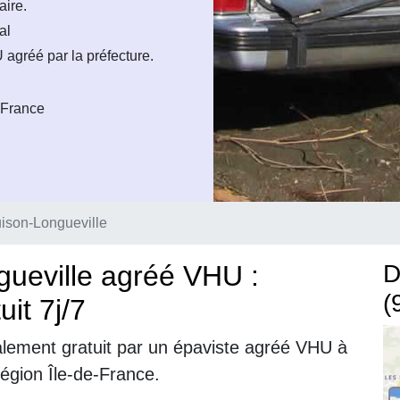
aire.
al
agréé par la préfecture.
 France
ison-Longueville
gueville agréé VHU :
D
(
it 7j/7
alement gratuit par un épaviste agréé VHU à
région Île-de-France.