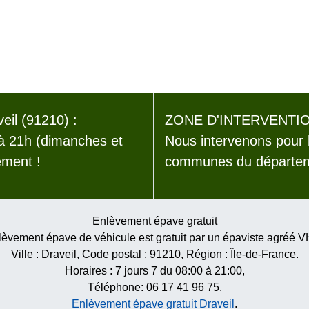
il (91210) :
ZONE D'INTERVENTIO
 à 21h (dimanches et
Nous intervenons pour 
ement !
communes du départeme
Enlèvement épave gratuit
èvement épave de véhicule est gratuit par un épaviste agréé 
Ville :
Draveil
, Code postal :
91210
, Région :
Île-de-France
.
Horaires :
7 jours 7 du 08:00 à 21:00
,
Téléphone: 06 17 41 96 75.
Enlèvement épave gratuit Draveil
.