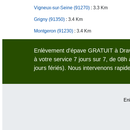
Vigneux-sur-Seine (91270)
: 3.3 Km
Grigny (91350)
: 3.4 Km
Montgeron (91230)
: 3.4 Km
Enlèvement d'épave GRATUIT à Drave
à votre service 7 jours sur 7, de 08h
jours fériés). Nous intervenons rapid
Enl