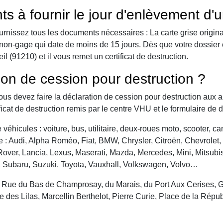
ts à fournir le jour d'enlèvement d'
urnissez tous les documents nécessaires : La carte grise origina
 de non-gage qui date de moins de 15 jours. Dès que votre dossier
 (91210) et il vous remet un certificat de destruction.
ion de cession pour destruction ?
vous devez faire la déclaration de cession pour destruction aux a
ficat de destruction remis par le centre VHU et le formulaire de 
véhicules : voiture, bus, utilitaire, deux-roues moto, scooter, 
: Audi, Alpha Roméo, Fiat, BMW, Chrysler, Citroën, Chevrolet, Da
over, Lancia, Lexus, Maserati, Mazda, Mercedes, Mini, Mitsubis
, Subaru, Suzuki, Toyota, Vauxhall, Volkswagen, Volvo…
: Rue du Bas de Champrosay, du Marais, du Port Aux Cerises, 
es Lilas, Marcellin Berthelot, Pierre Curie, Place de la Républ