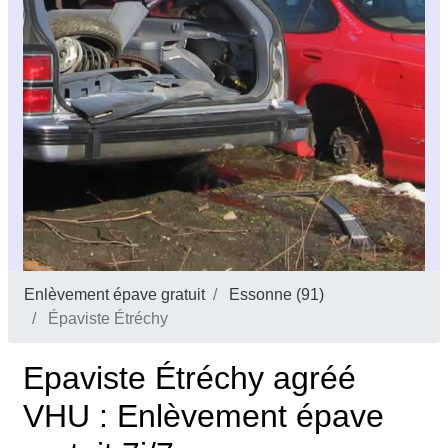
Enlèvement épave gratuit
Essonne (91)
Épaviste Étréchy
Epaviste Étréchy agréé
VHU : Enlèvement épave