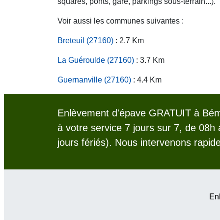
squares, ponts, gare, parkings sous-terrain...).
Voir aussi les communes suivantes :
Breteuil (27160)
: 2.7 Km
La Guéroulde (27160)
: 3.7 Km
Guernanville (27160)
: 4.4 Km
Enlèvement d'épave GRATUIT à Bémé
à votre service 7 jours sur 7, de 08h
jours fériés). Nous intervenons rapid
Enl