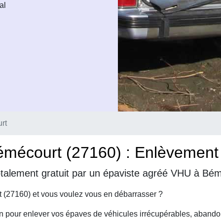
al
rt
mécourt (27160) : Enlèvement d
otalement gratuit par un épaviste agréé VHU à Bé
 (27160) et vous voulez vous en débarrasser ?
on pour enlever vos épaves de véhicules irrécupérables, abando