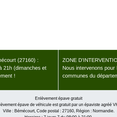
court (27160) :
ZONE D'INTERVENTIO
 à 21h (dimanches et
Nous intervenons pour 
ement !
communes du départeme
Enlèvement épave gratuit
èvement épave de véhicule est gratuit par un épaviste agréé 
Ville :
Bémécourt
, Code postal :
27160
, Région :
Normandie
.