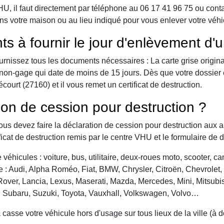
 il faut directement par téléphone au 06 17 41 96 75 ou contact 
ns votre maison ou au lieu indiqué pour vous enlever votre véh
ts à fournir le jour d'enlèvement d'
urnissez tous les documents nécessaires : La carte grise origina
 de non-gage qui date de moins de 15 jours. Dès que votre dossier
urt (27160) et il vous remet un certificat de destruction.
ion de cession pour destruction ?
vous devez faire la déclaration de cession pour destruction aux a
ficat de destruction remis par le centre VHU et le formulaire de 
véhicules : voiture, bus, utilitaire, deux-roues moto, scooter, 
: Audi, Alpha Roméo, Fiat, BMW, Chrysler, Citroën, Chevrolet, Da
over, Lancia, Lexus, Maserati, Mazda, Mercedes, Mini, Mitsubis
, Subaru, Suzuki, Toyota, Vauxhall, Volkswagen, Volvo…
asse votre véhicule hors d'usage sur tous lieux de la ville (à 