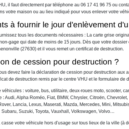
 il faut directement par téléphone au 06 17 41 96 75 ou contact 
ns votre maison ou au lieu indiqué pour vous enlever votre véhi
ts à fournir le jour d'enlèvement d'
urnissez tous les documents nécessaires : La carte grise origina
 de non-gage qui date de moins de 15 jours. Dès que votre dossier
nonville (27630) et il vous remet un certificat de destruction.
ion de cession pour destruction ?
vous devez faire la déclaration de cession pour destruction aux a
ficat de destruction remis par le centre VHU et le formulaire de 
véhicules : voiture, bus, utilitaire, deux-roues moto, scooter, 
: Audi, Alpha Roméo, Fiat, BMW, Chrysler, Citroën, Chevrolet, Da
over, Lancia, Lexus, Maserati, Mazda, Mercedes, Mini, Mitsubis
, Subaru, Suzuki, Toyota, Vauxhall, Volkswagen, Volvo…
asse votre véhicule hors d'usage sur tous lieux de la ville (à 