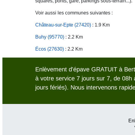
squares, ponts, gare, parkings sous-terrain...).
Voir aussi les communes suivantes :
Château-sur-Epte (27420)
: 1.9 Km
Buhy (95770)
: 2.2 Km
Écos (27630)
: 2.2 Km
Enlèvement d'épave GRATUIT à Berth
à votre service 7 jours sur 7, de 08h
jours fériés). Nous intervenons rapid
Enl