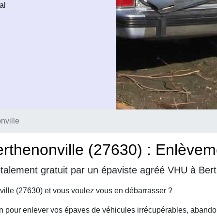
al
nville
thenonville (27630) : Enlèveme
talement gratuit par un épaviste agréé VHU à Bert
ille (27630) et vous voulez vous en débarrasser ?
on pour enlever vos épaves de véhicules irrécupérables, abando