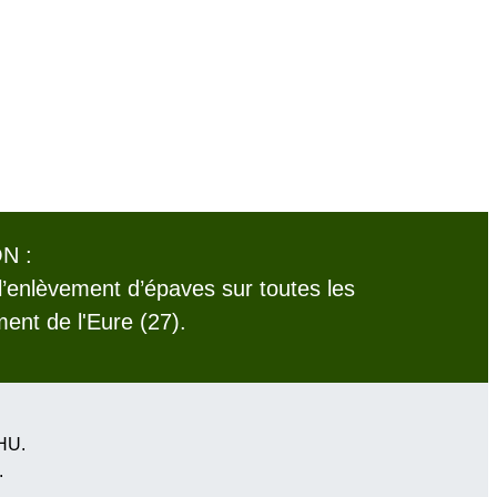
N :
l’enlèvement d’épaves sur toutes les
nt de l'Eure (27).
VHU.
.