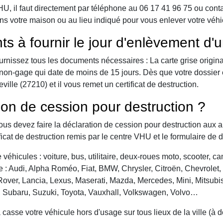
 il faut directement par téléphone au 06 17 41 96 75 ou contact 
ns votre maison ou au lieu indiqué pour vous enlever votre véhi
ts à fournir le jour d'enlèvement d'
urnissez tous les documents nécessaires : La carte grise origina
 de non-gage qui date de moins de 15 jours. Dès que votre dossier
lle (27210) et il vous remet un certificat de destruction.
ion de cession pour destruction ?
vous devez faire la déclaration de cession pour destruction aux a
ficat de destruction remis par le centre VHU et le formulaire de 
véhicules : voiture, bus, utilitaire, deux-roues moto, scooter, 
: Audi, Alpha Roméo, Fiat, BMW, Chrysler, Citroën, Chevrolet, Da
over, Lancia, Lexus, Maserati, Mazda, Mercedes, Mini, Mitsubis
, Subaru, Suzuki, Toyota, Vauxhall, Volkswagen, Volvo…
asse votre véhicule hors d'usage sur tous lieux de la ville (à 