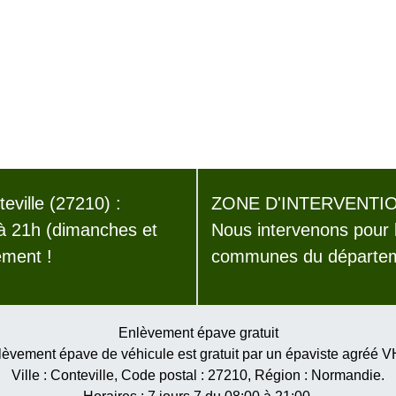
ville (27210) :
ZONE D'INTERVENTIO
 à 21h (dimanches et
Nous intervenons pour 
ement !
communes du départeme
Enlèvement épave gratuit
èvement épave de véhicule est gratuit par un épaviste agréé 
Ville :
Conteville
, Code postal :
27210
, Région :
Normandie
.