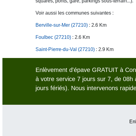
squares, ponts, gare, parkings sous-terrain...).
Voir aussi les communes suivantes :
Berville-sur-Mer (27210)
: 2.6 Km
Foulbec (27210)
: 2.6 Km
Saint-Pierre-du-Val (27210)
: 2.9 Km
Enlèvement d'épave GRATUIT à Conte
à votre service 7 jours sur 7, de 08h
jours fériés). Nous intervenons rapid
Enl