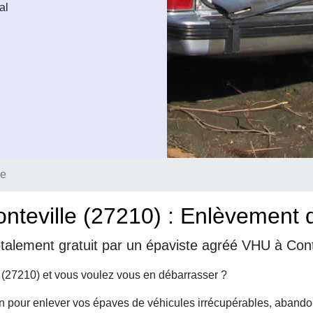
al
le
teville (27210) : Enlèvement d'
talement gratuit par un épaviste agréé VHU à Conte
 (27210) et vous voulez vous en débarrasser ?
on pour enlever vos épaves de véhicules irrécupérables, abando