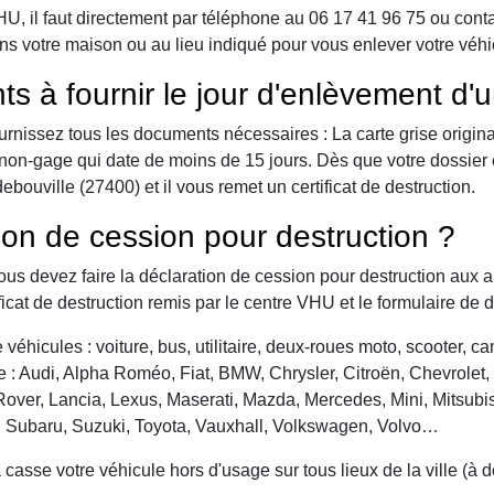
 il faut directement par téléphone au 06 17 41 96 75 ou contact 
ns votre maison ou au lieu indiqué pour vous enlever votre véh
ts à fournir le jour d'enlèvement d'
urnissez tous les documents nécessaires : La carte grise origina
 de non-gage qui date de moins de 15 jours. Dès que votre dossier
ouville (27400) et il vous remet un certificat de destruction.
ion de cession pour destruction ?
vous devez faire la déclaration de cession pour destruction aux a
ficat de destruction remis par le centre VHU et le formulaire de 
véhicules : voiture, bus, utilitaire, deux-roues moto, scooter, 
: Audi, Alpha Roméo, Fiat, BMW, Chrysler, Citroën, Chevrolet, Da
over, Lancia, Lexus, Maserati, Mazda, Mercedes, Mini, Mitsubis
, Subaru, Suzuki, Toyota, Vauxhall, Volkswagen, Volvo…
asse votre véhicule hors d'usage sur tous lieux de la ville (à 