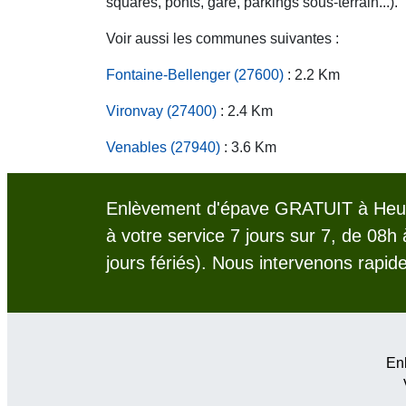
squares, ponts, gare, parkings sous-terrain...).
Voir aussi les communes suivantes :
Fontaine-Bellenger (27600)
: 2.2 Km
Vironvay (27400)
: 2.4 Km
Venables (27940)
: 3.6 Km
Enlèvement d'épave GRATUIT à Heude
à votre service 7 jours sur 7, de 08h
jours fériés). Nous intervenons rapid
Enl