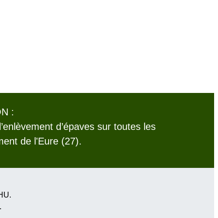
N :
l’enlèvement d’épaves sur toutes les
nt de l'Eure (27).
VHU.
.