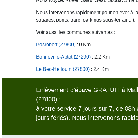
Rolls Royce, Rover, Saab, Seat, Skoda, Smart
Nous intervenons rapidement pour enlever à la c
squares, ponts, gare, parkings sous-terrain...).
Voir aussi les communes suivantes :
Bosrobert (27800)
: 0 Km
Bonneville-Aptot (27290)
: 2.2 Km
Le Bec-Hellouin (27800)
: 2.4 Km
Enlèvement d'épave GRATUIT à Malle
(27800) :
à votre service 7 jours sur 7, de 08h
jours fériés). Nous intervenons rapid