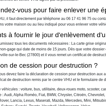
ndez-vous pour faire enlever une é
 il faut directement par téléphone au 06 17 41 96 75 ou contact 
ns votre maison ou au lieu indiqué pour vous enlever votre véhic
ts à fournir le jour d'enlèvement d'
urnissez tous les documents nécessaires : La carte grise origina
 de non-gage qui date de moins de 15 jours. Dès que votre dossier
lle-sur-le-Bec (27800) et il vous remet un certificat de destruct
ion de cession pour destruction ?
vous devez faire la déclaration de cession pour destruction aux a
ficat de destruction remis par le centre VHU et le formulaire de 
véhicules : voiture, bus, utilitaire, deux-roues moto, scooter, 
: Audi, Alpha Roméo, Fiat, BMW, Chrysler, Citroën, Chevrolet, Da
over, Lancia, Lexus, Maserati, Mazda, Mercedes, Mini, Mitsubis