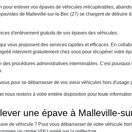
on pour enlever vos épaves de véhicules irrécupérables, abando
vistes de Malleville-sur-le-Bec (27) se chargent de détruire d
ices d'enlèvement gratuits de vos épaves des véhicules.
ui vous proposent des services rapides et efficaces. En collabo
 agréé intervient gratuitement chez vous pour récupérer votre ép
er des procédures administratives interminables. C'est pourqu
n.
ous pour se débarrasser de vos vieux véhicules hors d'usage p
et nous restons à votre entière disposition pour toute informati
ever une épave à Malleville-su
ave de véhicule ? Pour vous débarrasser de votre véhicule hors 
sommes un centre VHU agréé par la préfecture.