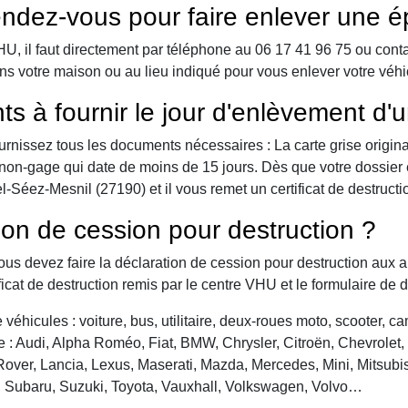
ndez-vous pour faire enlever une é
 il faut directement par téléphone au 06 17 41 96 75 ou contact 
ans votre maison ou au lieu indiqué pour vous enlever votre véh
ts à fournir le jour d'enlèvement d'
urnissez tous les documents nécessaires : La carte grise origina
 de non-gage qui date de moins de 15 jours. Dès que votre dossier
Séez-Mesnil (27190) et il vous remet un certificat de destructi
ion de cession pour destruction ?
vous devez faire la déclaration de cession pour destruction aux a
ficat de destruction remis par le centre VHU et le formulaire de 
véhicules : voiture, bus, utilitaire, deux-roues moto, scooter, 
: Audi, Alpha Roméo, Fiat, BMW, Chrysler, Citroën, Chevrolet, Da
over, Lancia, Lexus, Maserati, Mazda, Mercedes, Mini, Mitsubis
, Subaru, Suzuki, Toyota, Vauxhall, Volkswagen, Volvo…