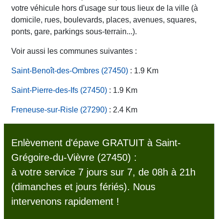
votre véhicule hors d'usage sur tous lieux de la ville (à
domicile, rues, boulevards, places, avenues, squares,
ponts, gare, parkings sous-terrain...).
Voir aussi les communes suivantes :
Saint-Benoît-des-Ombres (27450)
: 1.9 Km
Saint-Pierre-des-Ifs (27450)
: 1.9 Km
Freneuse-sur-Risle (27290)
: 2.4 Km
Enlèvement d'épave GRATUIT à Saint-
Grégoire-du-Vièvre (27450) :
à votre service 7 jours sur 7, de 08h à 21h
(dimanches et jours fériés). Nous
intervenons rapidement !