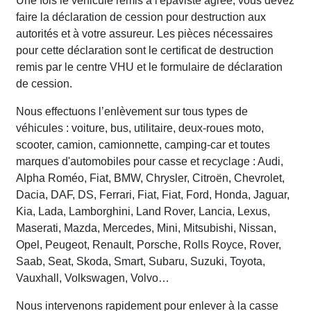
Une fois le véhicule remis à l'épaviste agréé, vous devez
faire la déclaration de cession pour destruction aux
autorités et à votre assureur. Les pièces nécessaires
pour cette déclaration sont le certificat de destruction
remis par le centre VHU et le formulaire de déclaration
de cession.
Nous effectuons l’enlèvement sur tous types de
véhicules : voiture, bus, utilitaire, deux-roues moto,
scooter, camion, camionnette, camping-car et toutes
marques d'automobiles pour casse et recyclage : Audi,
Alpha Roméo, Fiat, BMW, Chrysler, Citroën, Chevrolet,
Dacia, DAF, DS, Ferrari, Fiat, Fiat, Ford, Honda, Jaguar,
Kia, Lada, Lamborghini, Land Rover, Lancia, Lexus,
Maserati, Mazda, Mercedes, Mini, Mitsubishi, Nissan,
Opel, Peugeot, Renault, Porsche, Rolls Royce, Rover,
Saab, Seat, Skoda, Smart, Subaru, Suzuki, Toyota,
Vauxhall, Volkswagen, Volvo…
Nous intervenons rapidement pour enlever à la casse