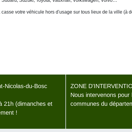
, Subaru, Suzuki, Toyota, Vauxhall, Volkswagen, Volvo…
asse votre véhicule hors d'usage sur tous lieux de la ville (à 
t-Nicolas-du-Bosc
ZONE D'INTERVENTIO
Nous intervenons pour 
 à 21h (dimanches et
communes du départeme
ement !