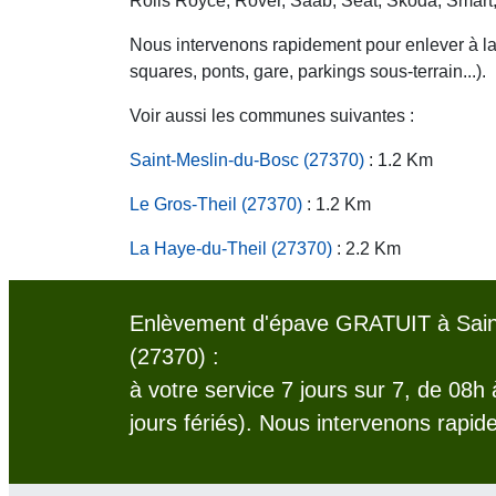
Rolls Royce, Rover, Saab, Seat, Skoda, Smart
Nous intervenons rapidement pour enlever à la c
squares, ponts, gare, parkings sous-terrain...).
Voir aussi les communes suivantes :
Saint-Meslin-du-Bosc (27370)
: 1.2 Km
Le Gros-Theil (27370)
: 1.2 Km
La Haye-du-Theil (27370)
: 2.2 Km
Enlèvement d'épave GRATUIT à Sain
(27370) :
à votre service 7 jours sur 7, de 08h
jours fériés). Nous intervenons rapid