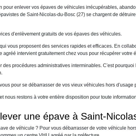
on pour enlever vos épaves de véhicules irrécupérables, abando
avistes de Saint-Nicolas-du-Bosc (27) se chargent de détruire 
ices d'enlèvement gratuits de vos épaves des véhicules.
ui vous proposent des services rapides et efficaces. En collabo
e agréé intervient gratuitement chez vous pour récupérer votre 
er des procédures administratives interminables. C'est pourqu
n.
ous pour se débarrasser de vos vieux véhicules hors d'usage p
et nous restons à votre entière disposition pour toute informati
lever une épave à Saint-Nicola
ave de véhicule ? Pour vous débarrasser de votre véhicule hors 
sommes un centre VHU agréé par la préfecture.