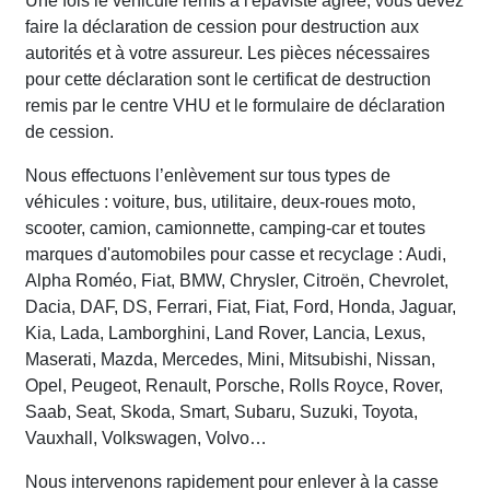
Une fois le véhicule remis à l'épaviste agréé, vous devez
faire la déclaration de cession pour destruction aux
autorités et à votre assureur. Les pièces nécessaires
pour cette déclaration sont le certificat de destruction
remis par le centre VHU et le formulaire de déclaration
de cession.
Nous effectuons l’enlèvement sur tous types de
véhicules : voiture, bus, utilitaire, deux-roues moto,
scooter, camion, camionnette, camping-car et toutes
marques d'automobiles pour casse et recyclage : Audi,
Alpha Roméo, Fiat, BMW, Chrysler, Citroën, Chevrolet,
Dacia, DAF, DS, Ferrari, Fiat, Fiat, Ford, Honda, Jaguar,
Kia, Lada, Lamborghini, Land Rover, Lancia, Lexus,
Maserati, Mazda, Mercedes, Mini, Mitsubishi, Nissan,
Opel, Peugeot, Renault, Porsche, Rolls Royce, Rover,
Saab, Seat, Skoda, Smart, Subaru, Suzuki, Toyota,
Vauxhall, Volkswagen, Volvo…
Nous intervenons rapidement pour enlever à la casse