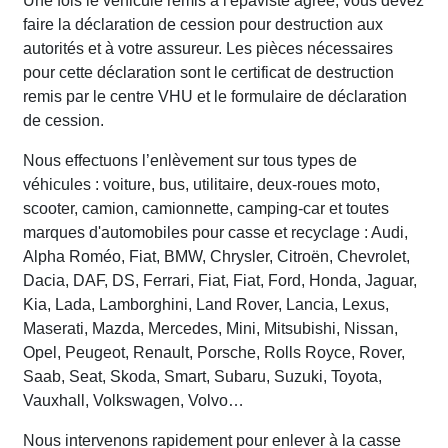
Une fois le véhicule remis à l'épaviste agréé, vous devez
faire la déclaration de cession pour destruction aux
autorités et à votre assureur. Les pièces nécessaires
pour cette déclaration sont le certificat de destruction
remis par le centre VHU et le formulaire de déclaration
de cession.
Nous effectuons l’enlèvement sur tous types de
véhicules : voiture, bus, utilitaire, deux-roues moto,
scooter, camion, camionnette, camping-car et toutes
marques d'automobiles pour casse et recyclage : Audi,
Alpha Roméo, Fiat, BMW, Chrysler, Citroën, Chevrolet,
Dacia, DAF, DS, Ferrari, Fiat, Fiat, Ford, Honda, Jaguar,
Kia, Lada, Lamborghini, Land Rover, Lancia, Lexus,
Maserati, Mazda, Mercedes, Mini, Mitsubishi, Nissan,
Opel, Peugeot, Renault, Porsche, Rolls Royce, Rover,
Saab, Seat, Skoda, Smart, Subaru, Suzuki, Toyota,
Vauxhall, Volkswagen, Volvo…
Nous intervenons rapidement pour enlever à la casse