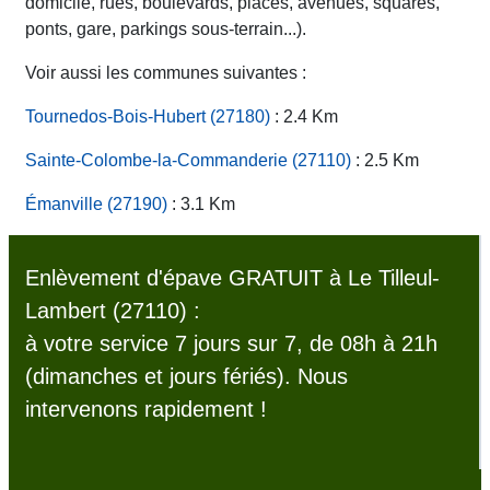
domicile, rues, boulevards, places, avenues, squares,
ponts, gare, parkings sous-terrain...).
Voir aussi les communes suivantes :
Tournedos-Bois-Hubert (27180)
: 2.4 Km
Sainte-Colombe-la-Commanderie (27110)
: 2.5 Km
Émanville (27190)
: 3.1 Km
Enlèvement d'épave GRATUIT à Le Tilleul-
Lambert (27110) :
à votre service 7 jours sur 7, de 08h à 21h
(dimanches et jours fériés). Nous
intervenons rapidement !