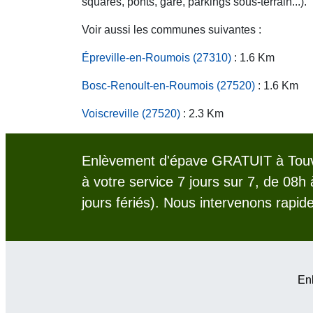
squares, ponts, gare, parkings sous-terrain...).
Voir aussi les communes suivantes :
Épreville-en-Roumois (27310)
: 1.6 Km
Bosc-Renoult-en-Roumois (27520)
: 1.6 Km
Voiscreville (27520)
: 2.3 Km
Enlèvement d'épave GRATUIT à Touvi
à votre service 7 jours sur 7, de 08h
jours fériés). Nous intervenons rapid
Enl