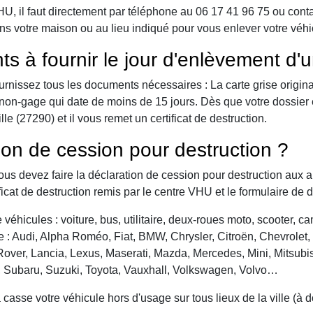
 il faut directement par téléphone au 06 17 41 96 75 ou contact 
ns votre maison ou au lieu indiqué pour vous enlever votre véhic
ts à fournir le jour d'enlèvement d'
urnissez tous les documents nécessaires : La carte grise origina
 de non-gage qui date de moins de 15 jours. Dès que votre dossier
e (27290) et il vous remet un certificat de destruction.
ion de cession pour destruction ?
vous devez faire la déclaration de cession pour destruction aux a
ficat de destruction remis par le centre VHU et le formulaire de 
véhicules : voiture, bus, utilitaire, deux-roues moto, scooter, 
: Audi, Alpha Roméo, Fiat, BMW, Chrysler, Citroën, Chevrolet, Da
over, Lancia, Lexus, Maserati, Mazda, Mercedes, Mini, Mitsubis
, Subaru, Suzuki, Toyota, Vauxhall, Volkswagen, Volvo…
asse votre véhicule hors d'usage sur tous lieux de la ville (à 