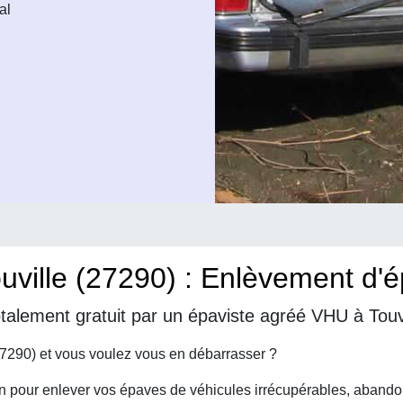
al
ville (27290) : Enlèvement d'ép
talement gratuit par un épaviste agréé VHU à Touvi
27290) et vous voulez vous en débarrasser ?
on pour enlever vos épaves de véhicules irrécupérables, abando