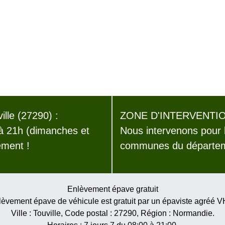
lle (27290) :
ZONE D'INTERVENTIO
 à 21h (dimanches et
Nous intervenons pour 
ement !
communes du départeme
Enlèvement épave gratuit
èvement épave de véhicule est gratuit par un épaviste agréé 
Ville :
Touville
, Code postal :
27290
, Région :
Normandie
.