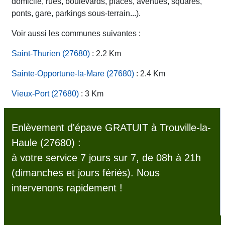
domicile, rues, boulevards, places, avenues, squares,
ponts, gare, parkings sous-terrain...).
Voir aussi les communes suivantes :
Saint-Thurien (27680)
: 2.2 Km
Sainte-Opportune-la-Mare (27680)
: 2.4 Km
Vieux-Port (27680)
: 3 Km
Enlèvement d'épave GRATUIT à Trouville-la-
Haule (27680) :
à votre service 7 jours sur 7, de 08h à 21h
(dimanches et jours fériés). Nous
intervenons rapidement !