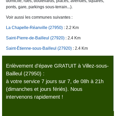
domicile, rues, boulevards, places, avenues, squares,
ponts, gare, parkings sous-terrain...).
Voir aussi les communes suivantes :
La Chapelle-Réanville (27950)
: 2.2 Km
Saint-Pierre-de-Bailleul (27920)
: 2.4 Km
Saint-Étienne-sous-Bailleul (27920)
: 2.4 Km
Enlèvement d'épave GRATUIT à Villez-sous-
Bailleul (27950) :
à votre service 7 jours sur 7, de 08h à 21h
(dimanches et jours fériés). Nous
intervenons rapidement !