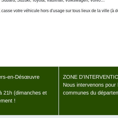
, Subaru, Suzuki, Toyota, Vauxhall, Volkswagen, Volvo…
asse votre véhicule hors d'usage sur tous lieux de la ville (à 
ers-en-Désœuvre
ZONE D'INTERVENTIO
Nous intervenons pour 
 à 21h (dimanches et
communes du départeme
ement !