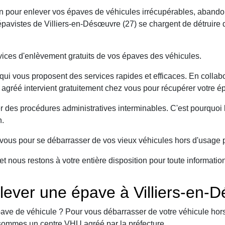
on pour enlever vos épaves de véhicules irrécupérables, abando
avistes de Villiers-en-Désœuvre (27) se chargent de détruire d
ices d'enlèvement gratuits de vos épaves des véhicules.
ui vous proposent des services rapides et efficaces. En collabo
 agréé intervient gratuitement chez vous pour récupérer votre é
er des procédures administratives interminables. C'est pourqu
n.
ous pour se débarrasser de vos vieux véhicules hors d'usage p
et nous restons à votre entière disposition pour toute informati
ever une épave à Villiers-en-D
ave de véhicule ? Pour vous débarrasser de votre véhicule hors 
sommes un centre VHU agréé par la préfecture.