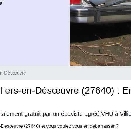
al
-en-Désœuvre
lliers-en-Désœuvre (27640) : 
talement gratuit par un épaviste agréé VHU à Vill
n-Désœuvre (27640) et vous voulez vous en débarrasser ?