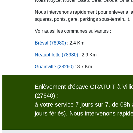
Rolls Royce, Rover, Saab, Seat, Skoda, Smart
Nous intervenons rapidement pour enlever à la c
squares, ponts, gare, parkings sous-terrain...).
Voir aussi les communes suivantes :
Bréval (78980)
: 2.4 Km
Neauphlette (78980)
: 2.9 Km
Guainville (28260)
: 3.7 Km
Enlèvement d'épave GRATUIT à Villi
(27640) :
à votre service 7 jours sur 7, de 08h
jours fériés). Nous intervenons rapid