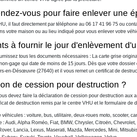
ndez-vous pour faire enlever une é
 il faut directement par téléphone au 06 17 41 96 75 ou contact 
ns votre maison ou au lieu indiqué pour vous enlever votre véhi
ts à fournir le jour d'enlèvement d'
urnissez tous les documents nécessaires : La carte grise origina
 de non-gage qui date de moins de 15 jours. Dès que votre dossier
rs-en-Désœuvre (27640) et il vous remet un certificat de destruc
ion de cession pour destruction ?
vous devez faire la déclaration de cession pour destruction aux a
ficat de destruction remis par le centre VHU et le formulaire de 
véhicules : voiture, bus, utilitaire, deux-roues moto, scooter, 
: Audi, Alpha Roméo, Fiat, BMW, Chrysler, Citroën, Chevrolet, Da
over, Lancia, Lexus, Maserati, Mazda, Mercedes, Mini, Mitsubis