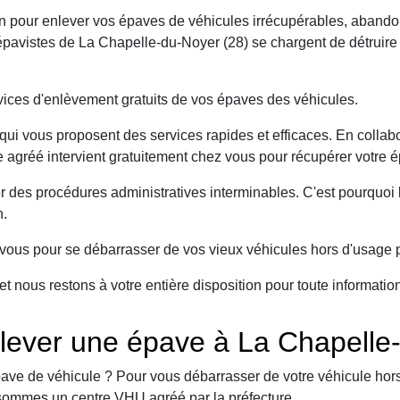
on pour enlever vos épaves de véhicules irrécupérables, abando
avistes de La Chapelle-du-Noyer (28) se chargent de détruire 
ices d'enlèvement gratuits de vos épaves des véhicules.
ui vous proposent des services rapides et efficaces. En collabo
 agréé intervient gratuitement chez vous pour récupérer votre é
er des procédures administratives interminables. C'est pourqu
n.
ous pour se débarrasser de vos vieux véhicules hors d'usage p
et nous restons à votre entière disposition pour toute informati
lever une épave à La Chapelle
ave de véhicule ? Pour vous débarrasser de votre véhicule hors 
sommes un centre VHU agréé par la préfecture.