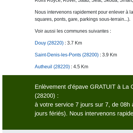
Rolls Royce, Rover, Saab, Seat, Skoda, Smart
Nous intervenons rapidement pour enlever à la c
squares, ponts, gare, parkings sous-terrain...).
Voir aussi les communes suivantes :
Douy (28220)
: 3.7 Km
Saint-Denis-les-Ponts (28200)
: 3.9 Km
Autheuil (28220)
: 4.5 Km
Enlèvement d'épave GRATUIT à La C
(28200) :
à votre service 7 jours sur 7, de 08h
jours fériés). Nous intervenons rapid