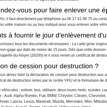
ndez-vous pour faire enlever une é
 il faut directement par téléphone au 06 17 41 96 75 ou contact 
ns votre maison ou au lieu indiqué pour vous enlever votre véh
ts à fournir le jour d'enlèvement d'
urnissez tous les documents nécessaires : La carte grise origina
 de non-gage qui date de moins de 15 jours. Dès que votre dossier
pelle-du-Noyer (28200) et il vous remet un certificat de destru
ion de cession pour destruction ?
vous devez faire la déclaration de cession pour destruction aux a
ficat de destruction remis par le centre VHU et le formulaire de 
véhicules : voiture, bus, utilitaire, deux-roues moto, scooter, 
: Audi, Alpha Roméo, Fiat, BMW, Chrysler, Citroën, Chevrolet, Da
over, Lancia, Lexus, Maserati, Mazda, Mercedes, Mini, Mitsubis