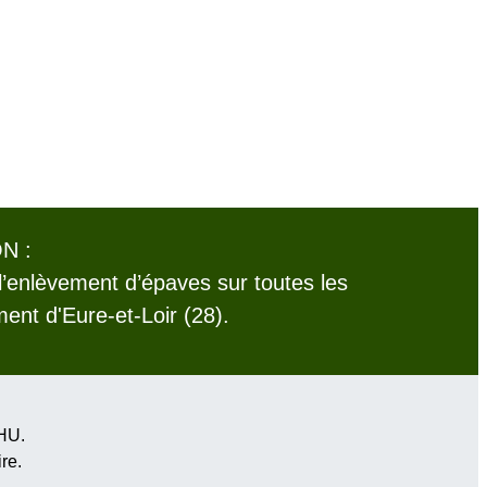
N :
l’enlèvement d’épaves sur toutes les
nt d'Eure-et-Loir (28).
VHU.
ire
.