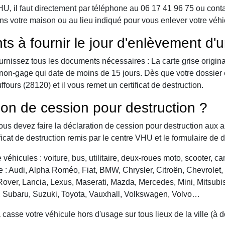
 il faut directement par téléphone au 06 17 41 96 75 ou contact 
ns votre maison ou au lieu indiqué pour vous enlever votre véhi
ts à fournir le jour d'enlèvement d'
urnissez tous les documents nécessaires : La carte grise origina
 de non-gage qui date de moins de 15 jours. Dès que votre dossier
ours (28120) et il vous remet un certificat de destruction.
ion de cession pour destruction ?
vous devez faire la déclaration de cession pour destruction aux a
ficat de destruction remis par le centre VHU et le formulaire de 
véhicules : voiture, bus, utilitaire, deux-roues moto, scooter, 
: Audi, Alpha Roméo, Fiat, BMW, Chrysler, Citroën, Chevrolet, Da
over, Lancia, Lexus, Maserati, Mazda, Mercedes, Mini, Mitsubis
, Subaru, Suzuki, Toyota, Vauxhall, Volkswagen, Volvo…
asse votre véhicule hors d'usage sur tous lieux de la ville (à 