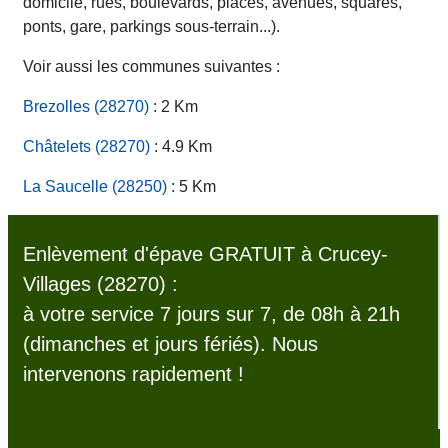
domicile, rues, boulevards, places, avenues, squares,
ponts, gare, parkings sous-terrain...).
Voir aussi les communes suivantes :
Brezolles (28270)
: 2 Km
Châtelets (28270)
: 4.9 Km
La Saucelle (28250)
: 5 Km
Enlèvement d'épave GRATUIT à Crucey-
Villages (28270) :
à votre service 7 jours sur 7, de 08h à 21h
(dimanches et jours fériés). Nous
intervenons rapidement !