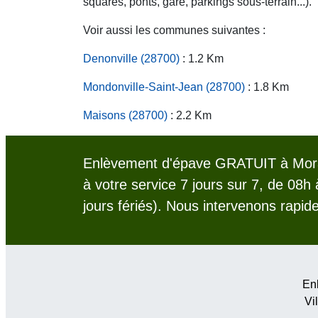
squares, ponts, gare, parkings sous-terrain...).
Voir aussi les communes suivantes :
Denonville (28700)
: 1.2 Km
Mondonville-Saint-Jean (28700)
: 1.8 Km
Maisons (28700)
: 2.2 Km
Enlèvement d'épave GRATUIT à Morai
à votre service 7 jours sur 7, de 08h
jours fériés). Nous intervenons rapid
Enl
Vil