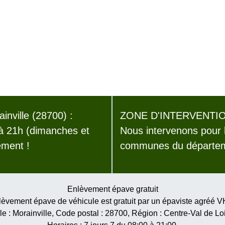
nville (28700) :
ZONE D'INTERVENTIO
 à 21h (dimanches et
Nous intervenons pour 
ement !
communes du départeme
Enlèvement épave gratuit
èvement épave de véhicule est gratuit par un épaviste agréé 
le :
Morainville
, Code postal :
28700
, Région :
Centre-Val de Lo