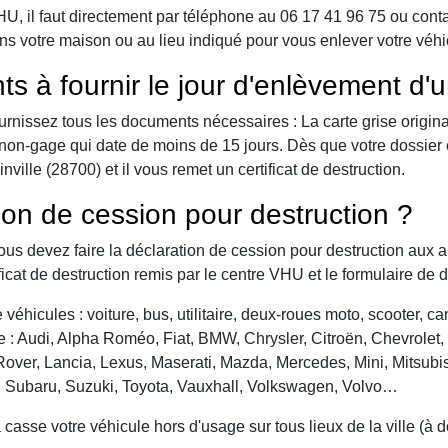
 il faut directement par téléphone au 06 17 41 96 75 ou contact 
ns votre maison ou au lieu indiqué pour vous enlever votre véhic
ts à fournir le jour d'enlèvement d'
urnissez tous les documents nécessaires : La carte grise origina
 de non-gage qui date de moins de 15 jours. Dès que votre dossier
ille (28700) et il vous remet un certificat de destruction.
ion de cession pour destruction ?
vous devez faire la déclaration de cession pour destruction aux a
ficat de destruction remis par le centre VHU et le formulaire de 
véhicules : voiture, bus, utilitaire, deux-roues moto, scooter, 
: Audi, Alpha Roméo, Fiat, BMW, Chrysler, Citroën, Chevrolet, Da
over, Lancia, Lexus, Maserati, Mazda, Mercedes, Mini, Mitsubis
, Subaru, Suzuki, Toyota, Vauxhall, Volkswagen, Volvo…
asse votre véhicule hors d'usage sur tous lieux de la ville (à 