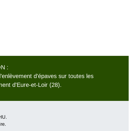
N :
l’enlèvement d’épaves sur toutes les
nt d'Eure-et-Loir (28).
VHU.
ire
.