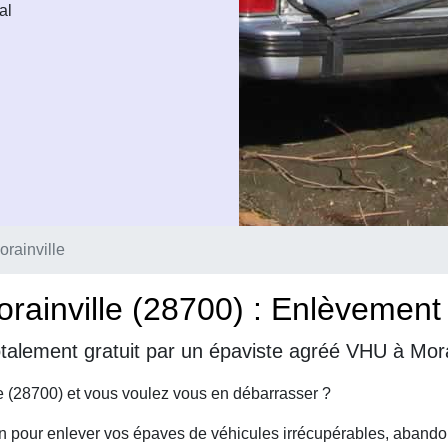
al
rainville
ainville (28700) : Enlèvement d
talement gratuit par un épaviste agréé VHU à Morai
e (28700) et vous voulez vous en débarrasser ?
on pour enlever vos épaves de véhicules irrécupérables, abando