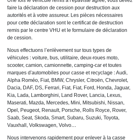
Une fois le véhicule remis à l'épaviste agréé, vous devez
faire la déclaration de cession pour destruction aux
autorités et à votre assureur. Les pièces nécessaires
pour cette déclaration sont le certificat de destruction
remis par le centre VHU et le formulaire de déclaration
de cession.
Nous effectuons l’enlèvement sur tous types de
véhicules : voiture, bus, utilitaire, deux-roues moto,
scooter, camion, camionnette, camping-car et toutes
marques d'automobiles pour casse et recyclage : Audi,
Alpha Roméo, Fiat, BMW, Chrysler, Citroën, Chevrolet,
Dacia, DAF, DS, Ferrari, Fiat, Fiat, Ford, Honda, Jaguar,
Kia, Lada, Lamborghini, Land Rover, Lancia, Lexus,
Maserati, Mazda, Mercedes, Mini, Mitsubishi, Nissan,
Opel, Peugeot, Renault, Porsche, Rolls Royce, Rover,
Saab, Seat, Skoda, Smart, Subaru, Suzuki, Toyota,
Vauxhall, Volkswagen, Volvo…
Nous intervenons rapidement pour enlever à la casse