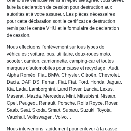
Une fois le véhicule remis à l'épaviste agréé, vous devez
faire la déclaration de cession pour destruction aux
autorités et à votre assureur. Les pièces nécessaires
pour cette déclaration sont le certificat de destruction
remis par le centre VHU et le formulaire de déclaration
de cession.
Nous effectuons l’enlèvement sur tous types de
véhicules : voiture, bus, utilitaire, deux-roues moto,
scooter, camion, camionnette, camping-car et toutes
marques d'automobiles pour casse et recyclage : Audi,
Alpha Roméo, Fiat, BMW, Chrysler, Citroën, Chevrolet,
Dacia, DAF, DS, Ferrari, Fiat, Fiat, Ford, Honda, Jaguar,
Kia, Lada, Lamborghini, Land Rover, Lancia, Lexus,
Maserati, Mazda, Mercedes, Mini, Mitsubishi, Nissan,
Opel, Peugeot, Renault, Porsche, Rolls Royce, Rover,
Saab, Seat, Skoda, Smart, Subaru, Suzuki, Toyota,
Vauxhall, Volkswagen, Volvo…
Nous intervenons rapidement pour enlever à la casse