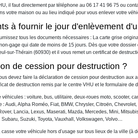
 il faut directement par téléphone au 06 17 41 96 75 ou contact 
ns votre maison ou au lieu indiqué pour vous enlever votre véhic
ts à fournir le jour d'enlèvement d'
urnissez tous les documents nécessaires : La carte grise origina
 de non-gage qui date de moins de 15 jours. Dès que votre dossier
l-sur-Thérain (60930) et il vous remet un certificat de destructi
ion de cession pour destruction ?
vous devez faire la déclaration de cession pour destruction aux a
ficat de destruction remis par le centre VHU et le formulaire de 
véhicules : voiture, bus, utilitaire, deux-roues moto, scooter, 
: Audi, Alpha Roméo, Fiat, BMW, Chrysler, Citroën, Chevrolet, Da
over, Lancia, Lexus, Maserati, Mazda, Mercedes, Mini, Mitsubis
, Subaru, Suzuki, Toyota, Vauxhall, Volkswagen, Volvo…
asse votre véhicule hors d'usage sur tous lieux de la ville (à 