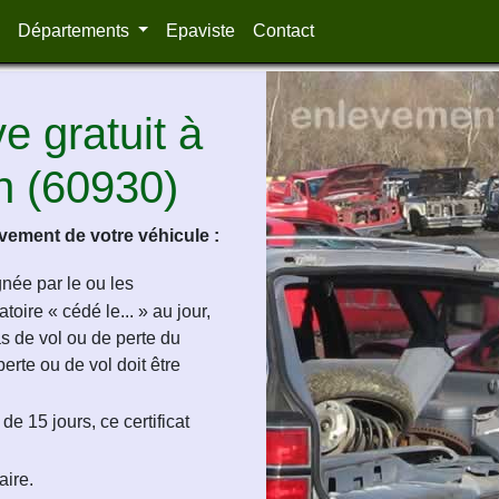
Départements
Epaviste
Contact
 gratuit à
in (60930)
ement de votre véhicule :
ignée par le ou les
oire « cédé le... » au jour,
as de vol ou de perte du
perte ou de vol doit être
de 15 jours, ce certificat
aire.