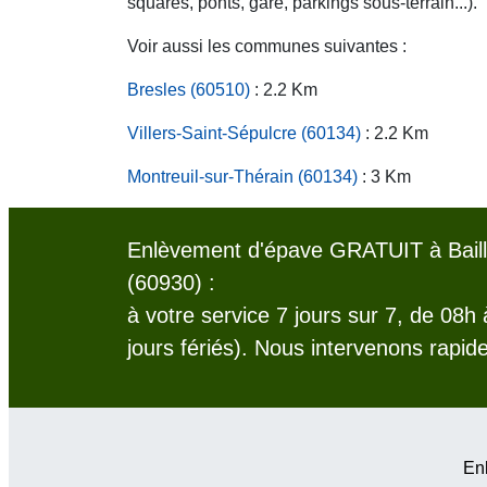
squares, ponts, gare, parkings sous-terrain...).
Voir aussi les communes suivantes :
Bresles (60510)
: 2.2 Km
Villers-Saint-Sépulcre (60134)
: 2.2 Km
Montreuil-sur-Thérain (60134)
: 3 Km
Enlèvement d'épave GRATUIT à Baill
(60930) :
à votre service 7 jours sur 7, de 08h
jours fériés). Nous intervenons rapid
Enl