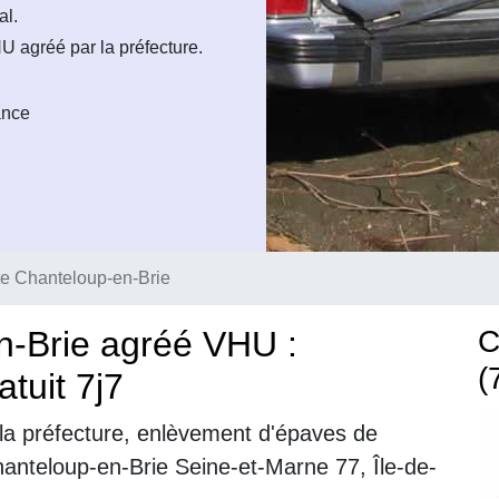
al.
U agréé par la préfecture.
ance
e Chanteloup-en-Brie
n-Brie agréé VHU :
C
(
tuit 7j7
la préfecture, enlèvement d'épaves de
hanteloup-en-Brie Seine-et-Marne 77, Île-de-