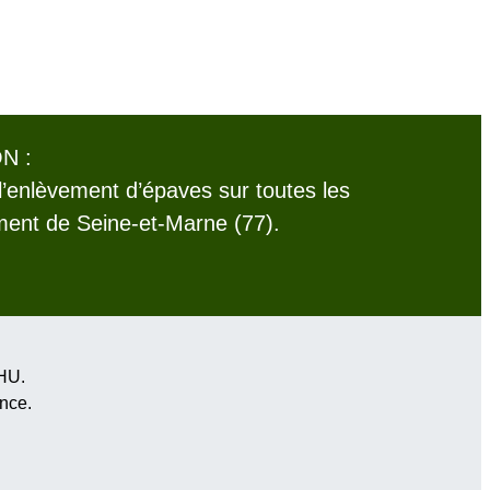
N :
l’enlèvement d’épaves sur toutes les
nt de Seine-et-Marne (77).
VHU.
ance
.