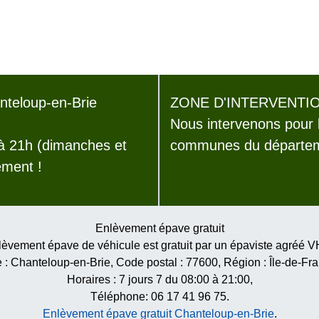
teloup-en-Brie
ZONE D'INTERVENTIO
Nous intervenons pour 
 à 21h (dimanches et
communes du départeme
ement !
Enlèvement épave gratuit
èvement épave de véhicule est gratuit par un épaviste agréé 
e :
Chanteloup-en-Brie
, Code postal :
77600
, Région :
Île-de-Fr
Horaires :
7 jours 7 du 08:00 à 21:00
,
Téléphone: 06 17 41 96 75.
Enlèvement épave gratuit Chanteloup-en-Brie
.