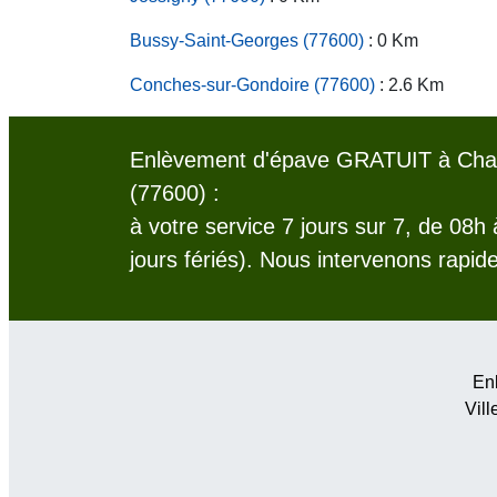
Bussy-Saint-Georges (77600)
: 0 Km
Conches-sur-Gondoire (77600)
: 2.6 Km
Enlèvement d'épave GRATUIT à Chan
(77600) :
à votre service 7 jours sur 7, de 08h
jours fériés). Nous intervenons rapid
Enl
Vill