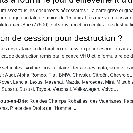
urnissez tous les documents nécessaires : La carte grise origina
 de non-gage qui date de moins de 15 jours. Dès que votre dossier
loup-en-Brie (77600) et il vous remet un certificat de destructi
ion de cession pour destruction ?
vous devez faire la déclaration de cession pour destruction aux a
ficat de destruction remis par le centre VHU et le formulaire de 
véhicules : voiture, bus, utilitaire, deux-roues moto, scooter, 
: Audi, Alpha Roméo, Fiat, BMW, Chrysler, Citroën, Chevrolet, Da
over, Lancia, Lexus, Maserati, Mazda, Mercedes, Mini, Mitsubis
, Subaru, Suzuki, Toyota, Vauxhall, Volkswagen, Volvo…
loup-en-Brie
: Rue des Champs Robailles, des Valerianes, Fabr
nts, Place des Droits de l'Homme....