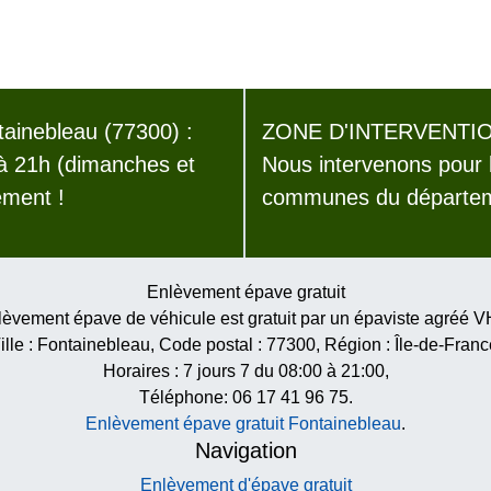
ainebleau (77300) :
ZONE D'INTERVENTIO
 à 21h (dimanches et
Nous intervenons pour 
ement !
communes du départeme
Enlèvement épave gratuit
èvement épave de véhicule est gratuit par un épaviste agréé 
ille :
Fontainebleau
, Code postal :
77300
, Région :
Île-de-Franc
Horaires :
7 jours 7 du 08:00 à 21:00
,
Téléphone: 06 17 41 96 75.
Enlèvement épave gratuit Fontainebleau
.
Navigation
Enlèvement d'épave gratuit