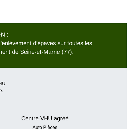
N :
l’enlèvement d’épaves sur toutes les
nt de Seine-et-Marne (77).
VHU.
e
.
Centre VHU agréé
Auto Pièces