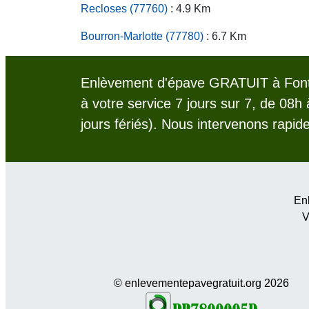
Recloses (77760)
: 4.9 Km
Bourron-Marlotte (77780)
: 6.7 Km
Enlèvement d'épave GRATUIT à Font
à votre service 7 jours sur 7, de 08h
jours fériés). Nous intervenons rapid
Enl
V
© enlevementepavegratuit.org 2026