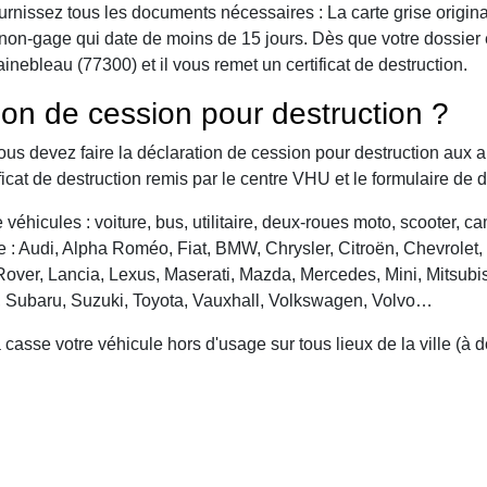
urnissez tous les documents nécessaires : La carte grise origina
 de non-gage qui date de moins de 15 jours. Dès que votre dossier
nebleau (77300) et il vous remet un certificat de destruction.
ion de cession pour destruction ?
vous devez faire la déclaration de cession pour destruction aux a
ficat de destruction remis par le centre VHU et le formulaire de 
véhicules : voiture, bus, utilitaire, deux-roues moto, scooter, 
: Audi, Alpha Roméo, Fiat, BMW, Chrysler, Citroën, Chevrolet, Da
over, Lancia, Lexus, Maserati, Mazda, Mercedes, Mini, Mitsubis
, Subaru, Suzuki, Toyota, Vauxhall, Volkswagen, Volvo…
asse votre véhicule hors d'usage sur tous lieux de la ville (à 