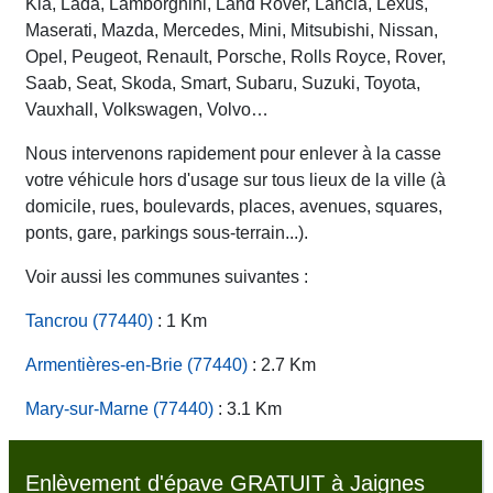
Kia, Lada, Lamborghini, Land Rover, Lancia, Lexus,
Maserati, Mazda, Mercedes, Mini, Mitsubishi, Nissan,
Opel, Peugeot, Renault, Porsche, Rolls Royce, Rover,
Saab, Seat, Skoda, Smart, Subaru, Suzuki, Toyota,
Vauxhall, Volkswagen, Volvo…
Nous intervenons rapidement pour enlever à la casse
votre véhicule hors d'usage sur tous lieux de la ville (à
domicile, rues, boulevards, places, avenues, squares,
ponts, gare, parkings sous-terrain...).
Voir aussi les communes suivantes :
Tancrou (77440)
: 1 Km
Armentières-en-Brie (77440)
: 2.7 Km
Mary-sur-Marne (77440)
: 3.1 Km
Enlèvement d'épave GRATUIT à Jaignes