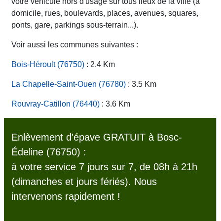
votre véhicule hors d'usage sur tous lieux de la ville (à
domicile, rues, boulevards, places, avenues, squares,
ponts, gare, parkings sous-terrain...).
Voir aussi les communes suivantes :
Bois-Héroult (76750)
: 2.4 Km
La Chapelle-Saint-Ouen (76780)
: 3.5 Km
Rouvray-Catillon (76440)
: 3.6 Km
Enlèvement d'épave GRATUIT à Bosc-
Édeline (76750) :
à votre service 7 jours sur 7, de 08h à 21h
(dimanches et jours fériés). Nous
intervenons rapidement !