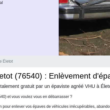
al
e Életot
tot (76540) : Enlèvement d'épav
talement gratuit par un épaviste agréé VHU à Élet
540) et vous voulez vous en débarrasser ?
on pour enlever vos épaves de véhicules irrécupérables, abando