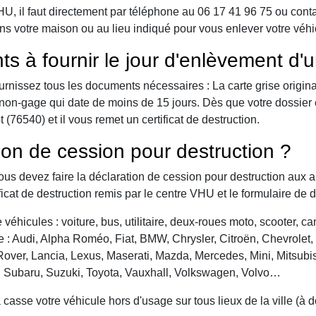
 il faut directement par téléphone au 06 17 41 96 75 ou contact 
ns votre maison ou au lieu indiqué pour vous enlever votre véhic
ts à fournir le jour d'enlèvement d'
urnissez tous les documents nécessaires : La carte grise origina
 de non-gage qui date de moins de 15 jours. Dès que votre dossier
(76540) et il vous remet un certificat de destruction.
ion de cession pour destruction ?
vous devez faire la déclaration de cession pour destruction aux a
ficat de destruction remis par le centre VHU et le formulaire de 
véhicules : voiture, bus, utilitaire, deux-roues moto, scooter, 
: Audi, Alpha Roméo, Fiat, BMW, Chrysler, Citroën, Chevrolet, Da
over, Lancia, Lexus, Maserati, Mazda, Mercedes, Mini, Mitsubis
, Subaru, Suzuki, Toyota, Vauxhall, Volkswagen, Volvo…
asse votre véhicule hors d'usage sur tous lieux de la ville (à 