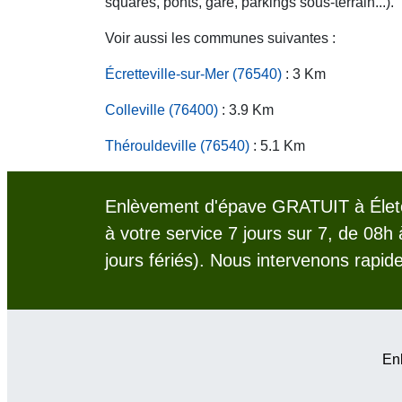
squares, ponts, gare, parkings sous-terrain...).
Voir aussi les communes suivantes :
Écretteville-sur-Mer (76540)
: 3 Km
Colleville (76400)
: 3.9 Km
Thérouldeville (76540)
: 5.1 Km
Enlèvement d'épave GRATUIT à Életo
à votre service 7 jours sur 7, de 08h
jours fériés). Nous intervenons rapid
Enl