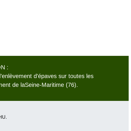
N :
l’enlèvement d’épaves sur toutes les
nt de laSeine-Maritime (76).
VHU.