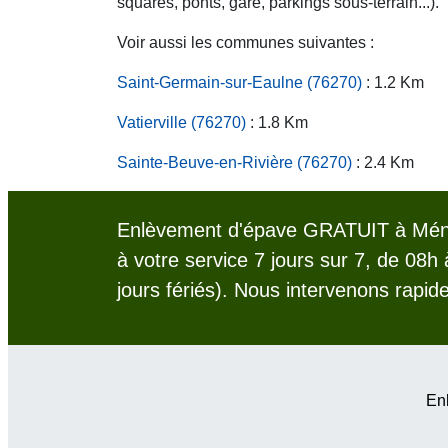
squares, ponts, gare, parkings sous-terrain...).
Voir aussi les communes suivantes :
Saint-Germain-sur-Eaulne (76270)
: 1.2 Km
Vatierville (76270)
: 1.8 Km
Sainte-Beuve-en-Rivière (76270)
: 2.4 Km
Enlèvement d'épave GRATUIT à Méno
à votre service 7 jours sur 7, de 08h
jours fériés). Nous intervenons rapid
Enl