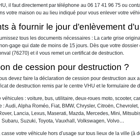
 il faut directement par téléphone au 06 17 41 96 75 ou contact 
ns votre maison ou au lieu indiqué pour vous enlever votre véh
ts à fournir le jour d'enlèvement d'
urnissez tous les documents nécessaires : La carte grise origina
 de non-gage qui date de moins de 15 jours. Dès que votre dossier
al (76270) et il vous remet un certificat de destruction.
ion de cession pour destruction ?
vous devez faire la déclaration de cession pour destruction aux a
ficat de destruction remis par le centre VHU et le formulaire de 
véhicules : voiture, bus, utilitaire, deux-roues moto, scooter, 
: Audi, Alpha Roméo, Fiat, BMW, Chrysler, Citroën, Chevrolet, Da
over, Lancia, Lexus, Maserati, Mazda, Mercedes, Mini, Mitsubis
, Subaru, Suzuki, Toyota, Vauxhall, Volkswagen, Volvo…
asse votre véhicule hors d'usage sur tous lieux de la ville (à 