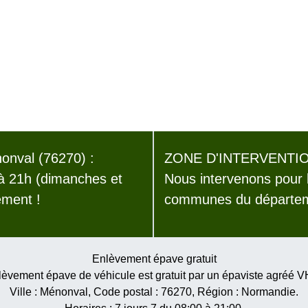
nval (76270) :
ZONE D'INTERVENTIO
 à 21h (dimanches et
Nous intervenons pour 
ement !
communes du départeme
Enlèvement épave gratuit
èvement épave de véhicule est gratuit par un épaviste agréé 
Ville :
Ménonval
, Code postal :
76270
, Région :
Normandie
.