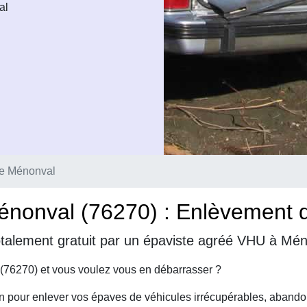
al
e Ménonval
nonval (76270) : Enlèvement d'
otalement gratuit par un épaviste agréé VHU à Mén
(76270) et vous voulez vous en débarrasser ?
on pour enlever vos épaves de véhicules irrécupérables, abando