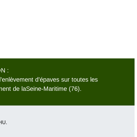
N :
l’enlèvement d’épaves sur toutes les
nt de laSeine-Maritime (76).
VHU.