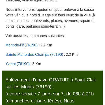
Vauxhall, Volkswagen, Volvo…
Nous intervenons rapidement pour enlever à la casse
votre véhicule hors d'usage sur tous lieux de la ville (à
domicile, rues, boulevards, places, avenues, squares,
ponts, gare, parkings sous-terrain...).
Voir aussi les communes suivantes :
Mont-de-l'If (76190)
: 2.2 Km
Sainte-Marie-des-Champs (76190)
: 2.2 Km
Yvetot (76190)
: 3 Km
Enlèvement d'épave GRATUIT à Saint-Clair-
sur-les-Monts (76190) :
à votre service 7 jours sur 7, de 08h à 21h
(dimanches et jours fériés). Nous