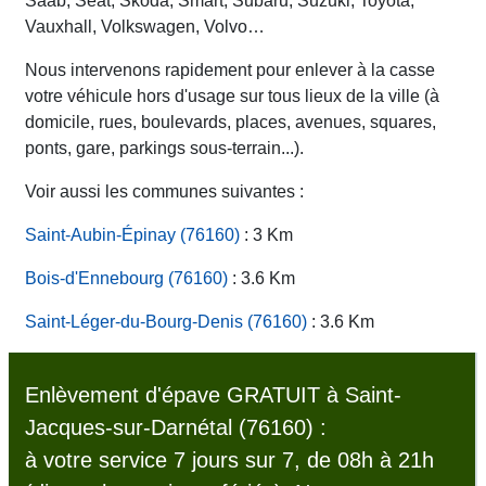
Saab, Seat, Skoda, Smart, Subaru, Suzuki, Toyota,
Vauxhall, Volkswagen, Volvo…
Nous intervenons rapidement pour enlever à la casse
votre véhicule hors d'usage sur tous lieux de la ville (à
domicile, rues, boulevards, places, avenues, squares,
ponts, gare, parkings sous-terrain...).
Voir aussi les communes suivantes :
Saint-Aubin-Épinay (76160)
: 3 Km
Bois-d'Ennebourg (76160)
: 3.6 Km
Saint-Léger-du-Bourg-Denis (76160)
: 3.6 Km
Enlèvement d'épave GRATUIT à Saint-
Jacques-sur-Darnétal (76160) :
à votre service 7 jours sur 7, de 08h à 21h