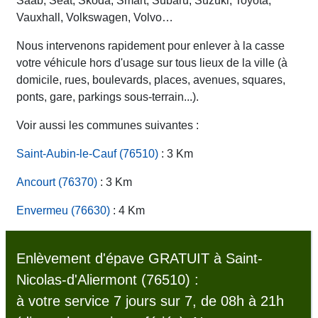
Saab, Seat, Skoda, Smart, Subaru, Suzuki, Toyota,
Vauxhall, Volkswagen, Volvo…
Nous intervenons rapidement pour enlever à la casse
votre véhicule hors d'usage sur tous lieux de la ville (à
domicile, rues, boulevards, places, avenues, squares,
ponts, gare, parkings sous-terrain...).
Voir aussi les communes suivantes :
Saint-Aubin-le-Cauf (76510)
: 3 Km
Ancourt (76370)
: 3 Km
Envermeu (76630)
: 4 Km
Enlèvement d'épave GRATUIT à Saint-
Nicolas-d'Aliermont (76510) :
à votre service 7 jours sur 7, de 08h à 21h