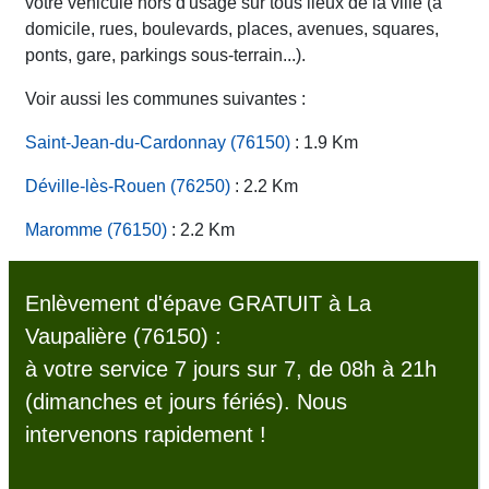
votre véhicule hors d'usage sur tous lieux de la ville (à
domicile, rues, boulevards, places, avenues, squares,
ponts, gare, parkings sous-terrain...).
Voir aussi les communes suivantes :
Saint-Jean-du-Cardonnay (76150)
: 1.9 Km
Déville-lès-Rouen (76250)
: 2.2 Km
Maromme (76150)
: 2.2 Km
Enlèvement d'épave GRATUIT à La
Vaupalière (76150) :
à votre service 7 jours sur 7, de 08h à 21h
(dimanches et jours fériés). Nous
intervenons rapidement !