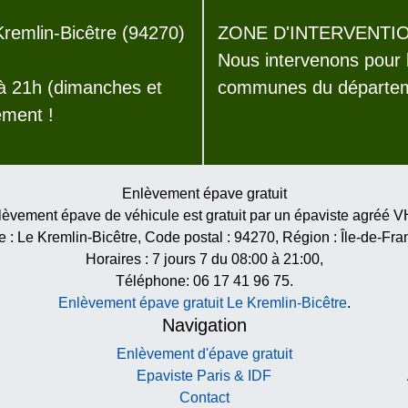
emlin-Bicêtre (94270)
ZONE D'INTERVENTIO
Nous intervenons pour 
 à 21h (dimanches et
communes du départeme
ement !
Enlèvement épave gratuit
èvement épave de véhicule est gratuit par un épaviste agréé 
le :
Le Kremlin-Bicêtre
, Code postal :
94270
, Région :
Île-de-Fra
Horaires :
7 jours 7 du 08:00 à 21:00
,
Téléphone: 06 17 41 96 75.
Enlèvement épave gratuit Le Kremlin-Bicêtre
.
Navigation
Enlèvement d'épave gratuit
Epaviste Paris & IDF
Contact